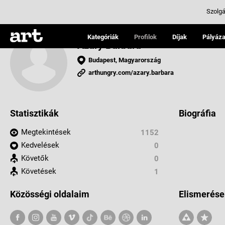
Szolgá
Kategóriák
Profilok
Díjak
Pályáza
Azary Barbara
Budapest, Magyarország
arthungry.com/azary.barbara
Statisztikák
Biográfia
Megtekintések
1152
Kedvelések
0
Követők
0
Követések
1
Közösségi oldalaim
Elismerése