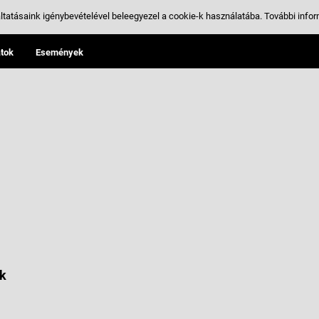
ltatásaink igénybevételével beleegyezel a cookie-k használatába.
További infor
tok
Események
k