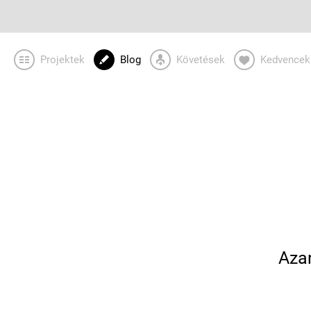
Projektek
Blog
Követések
Kedvencek
Azar