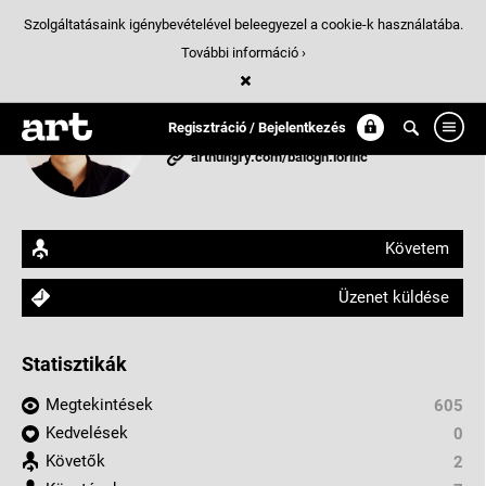
Szolgáltatásaink igénybevételével beleegyezel a cookie-k használatába.
További információ ›
Balogh Lőrinc
Regisztráció / Bejelentkezés
Budapest, Magyarország
arthungry.com/balogh.lorinc
Követem
Üzenet küldése
Statisztikák
Megtekintések
605
Kedvelések
0
Követők
2