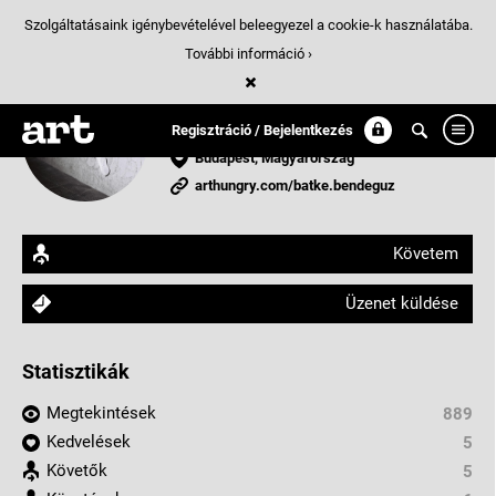
Szolgáltatásaink igénybevételével beleegyezel a cookie-k használatába.
További információ ›
Batke Bendegúz
grafikus
Regisztráció / Bejelentkezés
Budapest, Magyarország
arthungry.com/batke.bendeguz
Követem
Üzenet küldése
Statisztikák
Megtekintések
889
Kedvelések
5
Követők
5