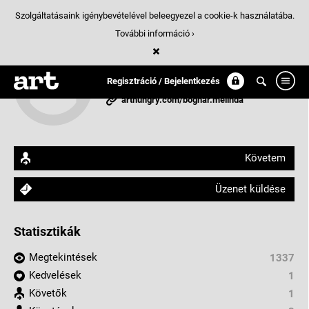
Szolgáltatásaink igénybevételével beleegyezel a cookie-k használatába.
További információ ›
Bognár Melinda
Regisztráció / Bejelentkezés
Budapest, Magyarország
arthungry.com/bognar.melinda
Követem
Üzenet küldése
Statisztikák
Megtekintések
1337
Kedvelések
1
Követők
1