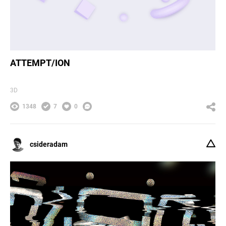
ATTEMPT/ION
3D
1348
7
0
csideradam