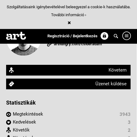
Szolgáltatásaink igénybevételével beleegyezel a cookie-k használatába.
További információ ›
csideradam
Tervezőgrafikus
Regisztráció / Bejelentkezés
arthungry.com/csideradam
Követem
Üzenet küldése
Statisztikák
Megtekintések
3943
Kedvelések
3
Követők
2