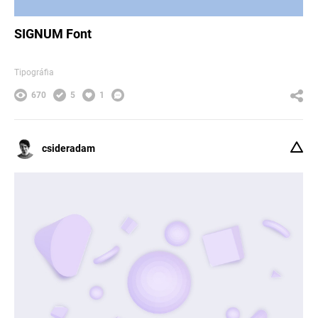
SIGNUM Font
Tipográfia
670
5
1
csideradam