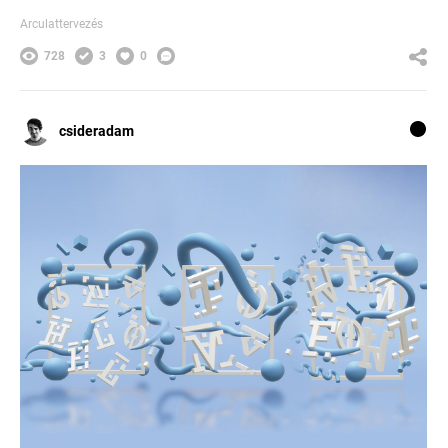
Arculattervezés
728
3
0
csideradam