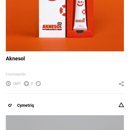
Aknesol
Csomagolás
1601
3
Cymetriq