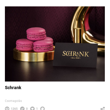
Schrank
Csomagolás
1265
0
1