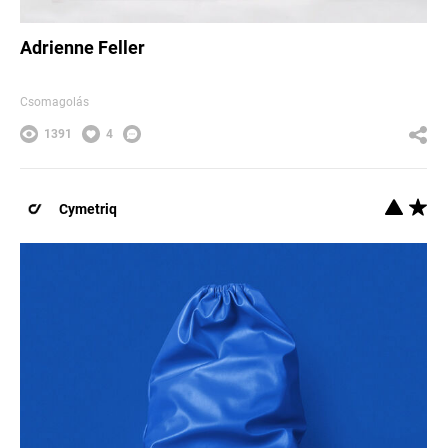
Adrienne Feller
Csomagolás
1391
4
Cymetriq