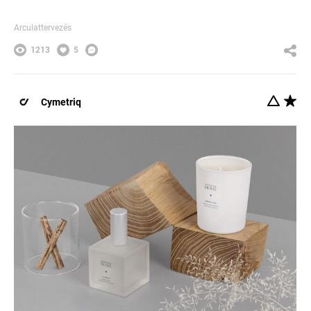
Arculattervezés
1213
5
Cymetriq