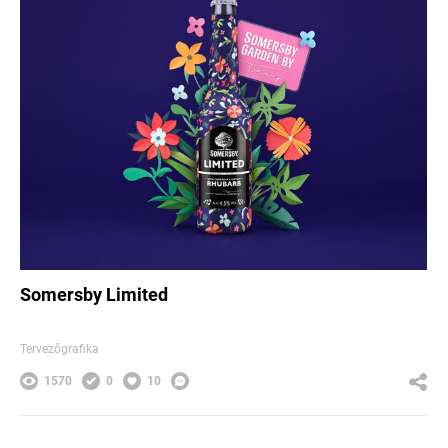
Somersby Limited
Tervezőgrafika
1570
0
10