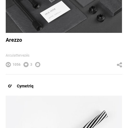
Arezzo
Arculattervezés
1056
3
Cymetriq