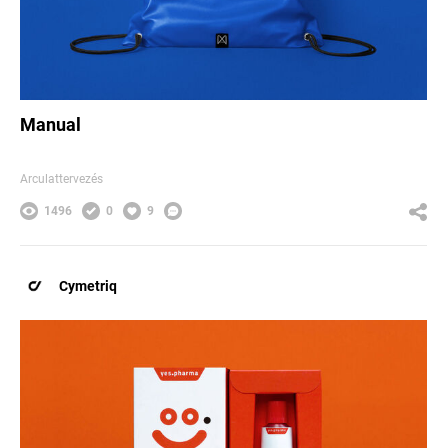
Manual
Arculattervezés
1496
0
9
Cymetriq