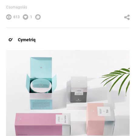
Csomagolás
613
1
Cymetriq