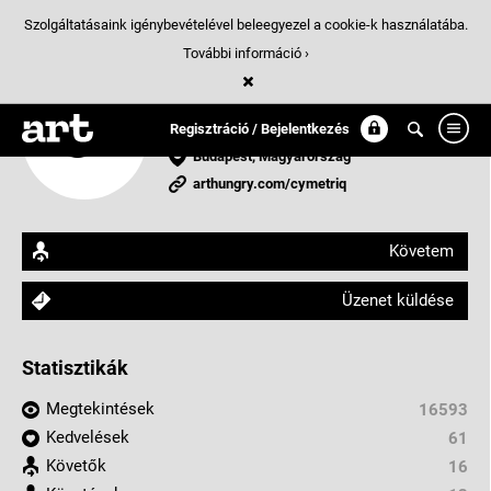
Szolgáltatásaink igénybevételével beleegyezel a cookie-k használatába.
További információ ›
Cymetriq
Branding & Design Studio
Regisztráció / Bejelentkezés
Budapest, Magyarország
arthungry.com/cymetriq
Követem
Üzenet küldése
Statisztikák
Megtekintések
16593
Kedvelések
61
Követők
16