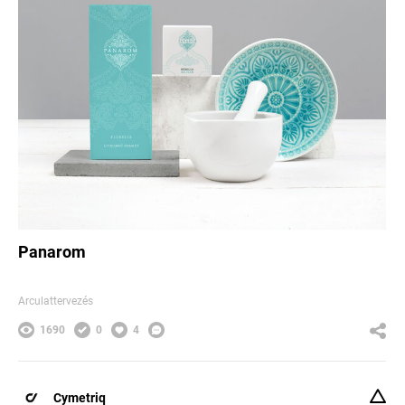
Panarom
Arculattervezés
1690
0
4
Cymetriq