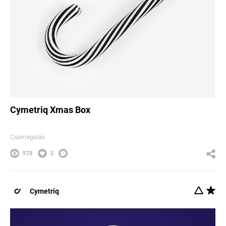
Cymetriq Xmas Box
Csomagolás
978
3
Cymetriq