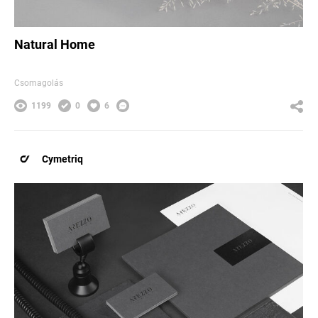
Natural Home
Csomagolás
1199
0
6
Cymetriq