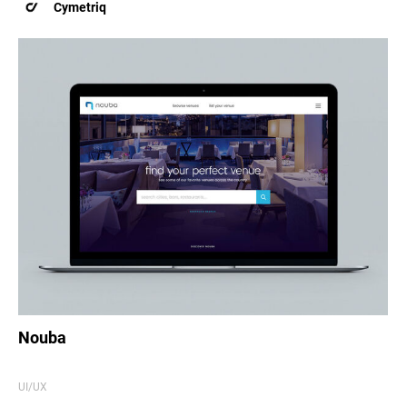
Cymetriq
Nouba
UI/UX