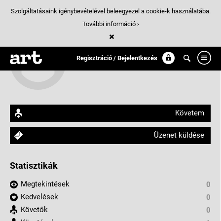
Szolgáltatásaink igénybevételével beleegyezel a cookie-k használatába.
További információ ›
Nagy Gabor
Regisztráció / Bejelentkezés
arthungry.com/drng
Követem
Üzenet küldése
Statisztikák
Megtekintések
0
Kedvelések
0
Követők
0