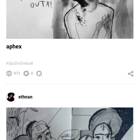
aphex
Képzőművészet
971
0
ethnan