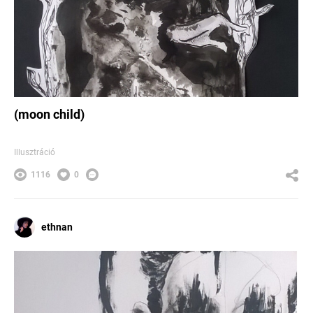
(moon child)
Illusztráció
1116
0
ethnan