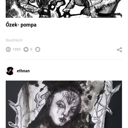
Őzek- pompa
Illusztráció
1353
0
ethnan