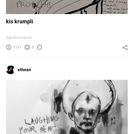
kis krumpli
Képzőművészet
1131
0
ethnan