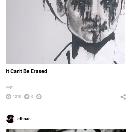
It Can't Be Erased
Rajz
1210
0
ethnan