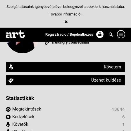
Szolgáltatásaink igénybevételével beleegyezel a cookie-k használatába.
További információ ›
ethnan
Regisztráció / Bejelentkezés
Budapest, Magyarország
arthungry.com/ethnan
Követem
Üzenet küldése
Statisztikák
Megtekintések
13644
Kedvelések
6
Követők
1