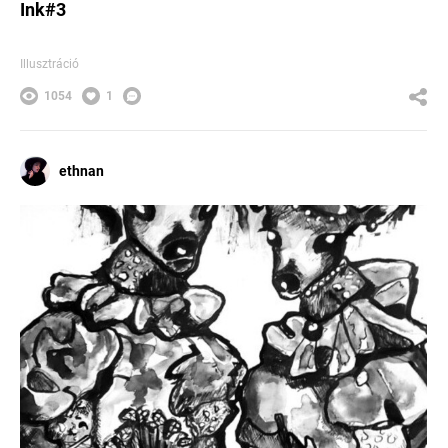
Ink#3
Illusztráció
1054
1
ethnan