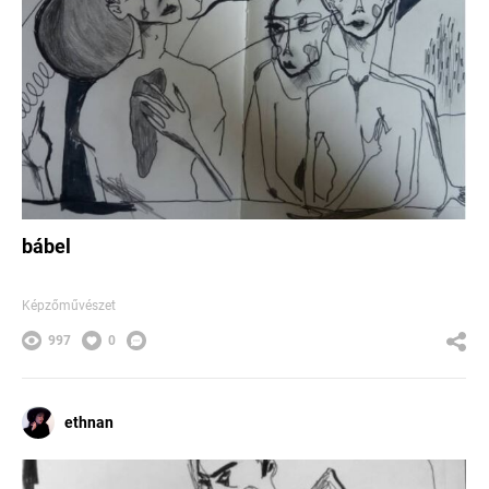
bábel
Képzőművészet
997
0
ethnan