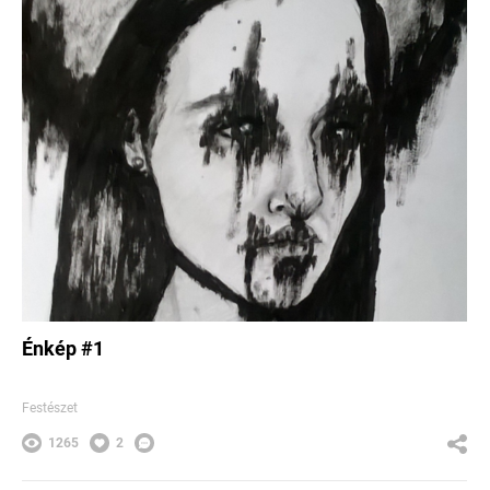
Énkép #1
Festészet
1265
2