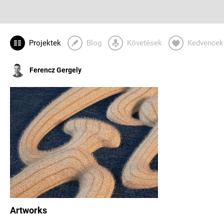
Projektek
Blog
Követések
Kedvencek
Ferencz Gergely
Artworks