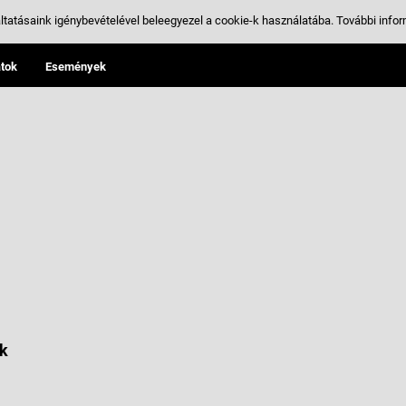
ltatásaink igénybevételével beleegyezel a cookie-k használatába.
További infor
tok
Események
k