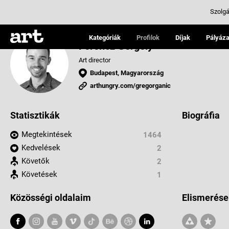
Szolgá
Kategóriák
Profilok
Díjak
Pályáza
Ferencz Gergely
Art director
Budapest, Magyarország
arthungry.com/gregorganic
Statisztikák
Biográfia
Megtekintések
1464
Kedvelések
2
Követők
2
Követések
1
Közösségi oldalaim
Elismerése