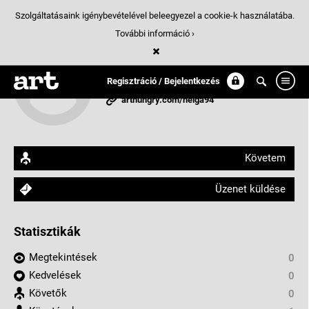
Szolgáltatásaink igénybevételével beleegyezel a cookie-k használatába.
További információ ›
helga94
Regisztráció / Bejelentkezés
Encs, Magyarország
arthungry.com/helga94
Követem
Üzenet küldése
Statisztikák
Megtekintések
0
Kedvelések
0
Követők
0