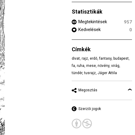
Statisztikák
Megtekintések
957
Kedvelések
0
Címkék
divat
,
rajz
,
erdő
,
fantasy
,
budapest
,
fa
,
ruha
,
mese
,
növény
,
virág
,
tündér
,
tusrajz
,
Jáger Attila
Megosztás
Szerzői jogok