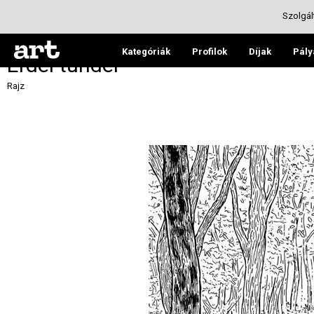
Szolgál
Kategóriák
Profilok
Díjak
Pály
Erdei tündér
Rajz