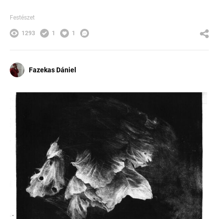
Festészet
1293
1
1
Fazekas Dániel