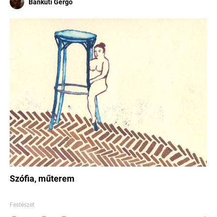
Bánkúti Gergő
Szófia, műterem
Festészet