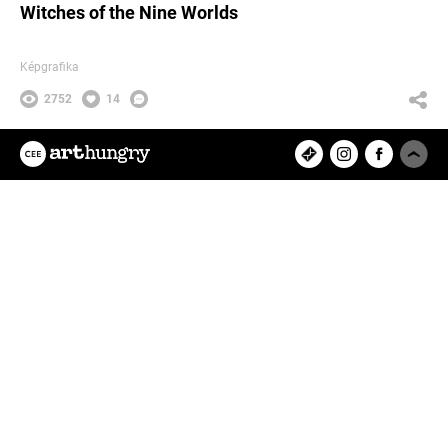
Witches of the Nine Worlds
Képgrafika
2752
14
pappeszter
Az ArtHungry egy független, hazai
kreatív alkotókat tömörítő közösségi
felület, ahol rátalálhatsz kedvenc
tervezőművészedre, vagy eredeti
műalkotásokat értékesíthetsz és
vásárolhatsz online.
Feltöltött projektek
8280
Felhasználók
9433