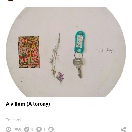
A villám (A torony)
Festészet
1060
0
1