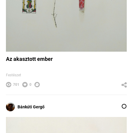
Az akasztott ember
Festészet
701
0
Bánkúti Gergő