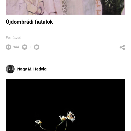
Újdombrádi fiatalok
Festészet
944
1
Nagy M. Hedvig