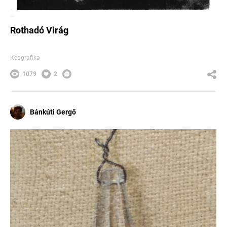
Rothadó Virág
Képgrafika
1079
2
Bánkúti Gergő