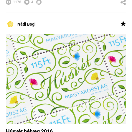
1176
4
Nádi Bogi
Húsvét bélyeg 2016