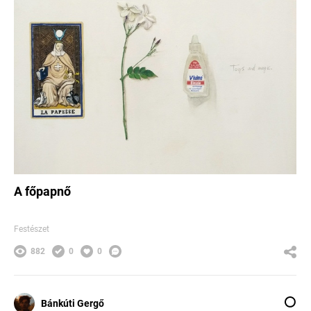
A főpapnő
Festészet
882
0
0
Bánkúti Gergő