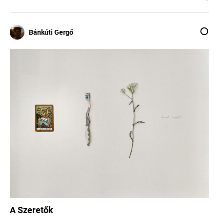
Bánkúti Gergő
A Szeretők