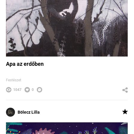
Apa az erdőben
Festészet
1047
0
Bölecz Lilla