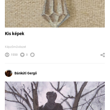
Kis képek
Képzőművészet
1550
0
Bánkúti Gergő