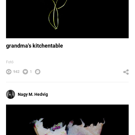
grandma's kitchentable
Fotó
942
1
Nagy M. Hedvig