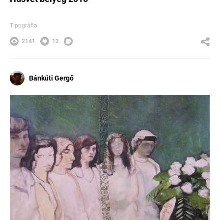
Tipográfia
2141
12
Bánkúti Gergő