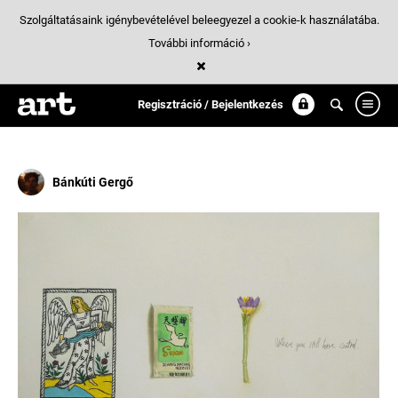
Szolgáltatásaink igénybevételével beleegyezel a cookie-k használatába.
További információ ›
Találatok
/ 35:
virag
Regisztráció / Bejelentkezés
Bánkúti Gergő