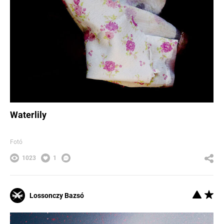
Waterlily
Fotó
1023
1
Lossonczy Bazsó