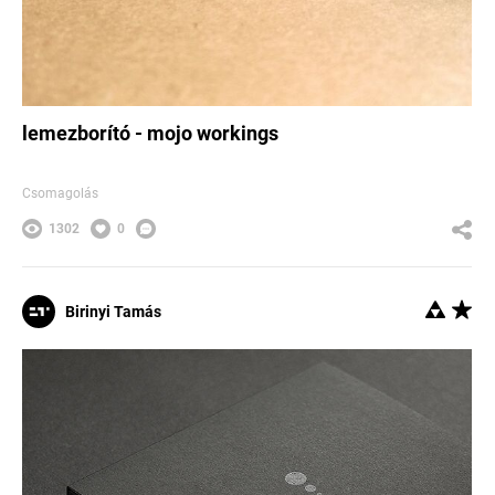
lemezborító - mojo workings
Csomagolás
1302
0
Birinyi Tamás