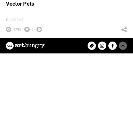
Vector Pets
Illusztráció
1780
6
Birinyi Tamás
Az ArtHungry egy független, hazai
kreatív alkotókat tömörítő közösségi
felület, ahol rátalálhatsz kedvenc
tervezőművészedre, vagy eredeti
műalkotásokat értékesíthetsz és
vásárolhatsz online.
Feltöltött projektek
8280
Felhasználók
9433