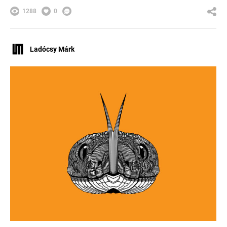
1288
0
Ladócsy Márk