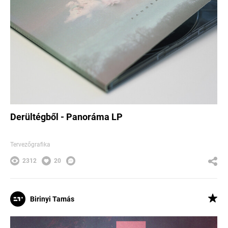
Derültégből - Panoráma LP
Tervezőgrafika
2312
20
Birinyi Tamás