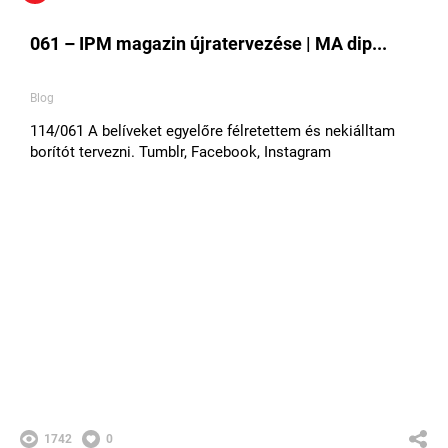
061 – IPM magazin újratervezése | MA dip...
Blog
114/061 A belíveket egyelőre félretettem és nekiálltam
borítót tervezni. Tumblr, Facebook, Instagram
1742
0