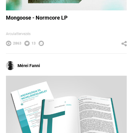
Mongoose - Normcore LP
Arculattervezés
2863
13
Mérei Fanni