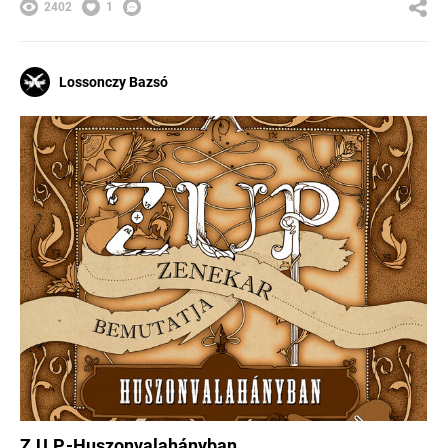
2402
1
Lossonczy Bazsó
Z.U.P.-Huszonvalahányban