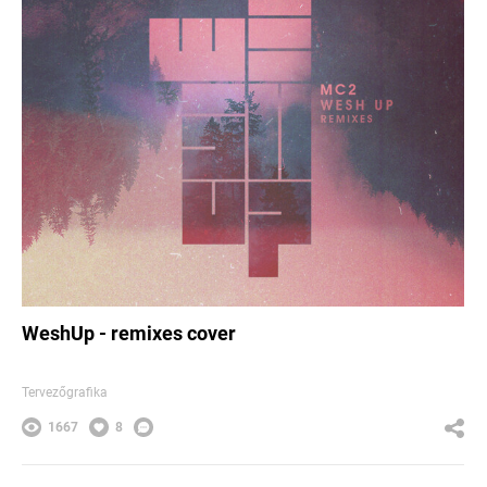
WeshUp - remixes cover
Tervezőgrafika
1667
8