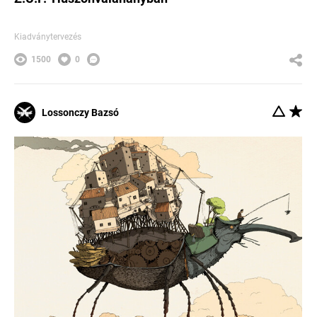
Kiadványtervezés
1500
0
Lossonczy Bazsó