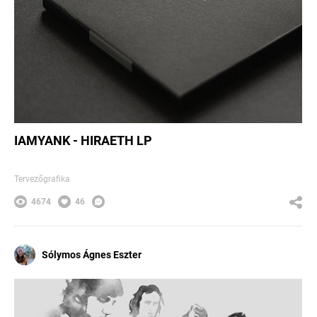
IAMYANK - HIRAETH LP
Tervezőgrafika
4674
46
Sólymos Ágnes Eszter