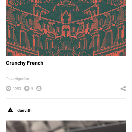
Crunchy French
Tervezőgrafika
1502
8
daevith