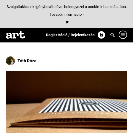
Szolgáltatásaink igénybevételével beleegyezel a cookie-k használatába.
További információ ›
Találatok
/ 78:
borito
Regisztráció / Bejelentkezés
Tóth Róza