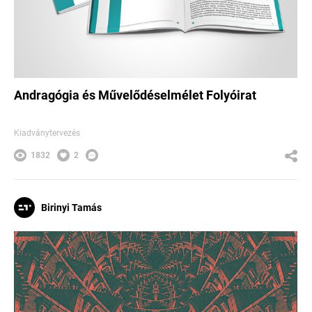
Andragógia és Művelődéselmélet Folyóirat
Kiadványtervezés
1832
2
Birinyi Tamás