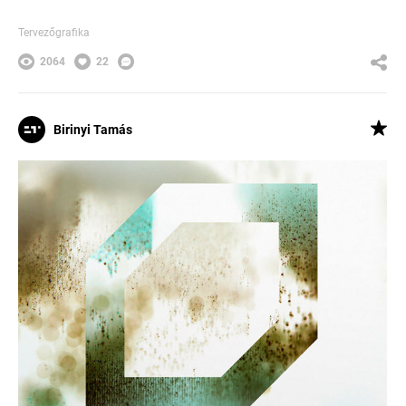
Tervezőgrafika
2064
22
Birinyi Tamás