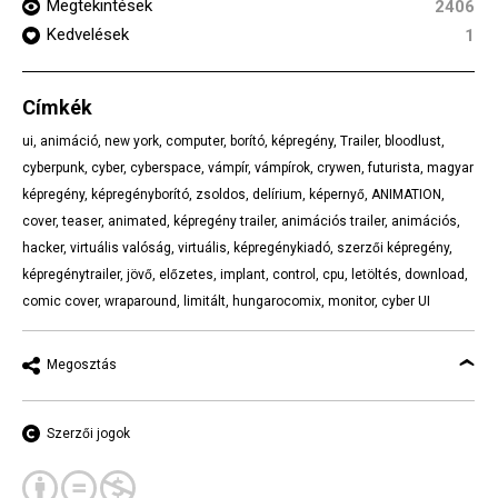
Megtekintések
2406
Kedvelések
1
Címkék
ui
,
animáció
,
new york
,
computer
,
borító
,
képregény
,
Trailer
,
bloodlust
,
cyberpunk
,
cyber
,
cyberspace
,
vámpír
,
vámpírok
,
crywen
,
futurista
,
magyar
képregény
,
képregényborító
,
zsoldos
,
delírium
,
képernyő
,
ANIMATION
,
cover
,
teaser
,
animated
,
képregény trailer
,
animációs trailer
,
animációs
,
hacker
,
virtuális valóság
,
virtuális
,
képregénykiadó
,
szerzői képregény
,
képregénytrailer
,
jövő
,
előzetes
,
implant
,
control
,
cpu
,
letöltés
,
download
,
comic cover
,
wraparound
,
limitált
,
hungarocomix
,
monitor
,
cyber UI
Megosztás
Szerzői jogok