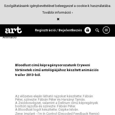
Szolgáltatásaink igénybevételével beleegyezel a cookie-k használatába.
További információ ›
Bloodlust - Cryweni történetek (magyar
képregény trailer)
Regisztráció / Bejelentkezés
Animáció
Bloodlust című képregénysorozatunk Cryweni
történetek című antológiájához készített animációs
trailer 2013-ból.
Az előzetes elején látható rajzokat készítette: Fábián
Péter, színezte: Fábián Péter és Harsányi Tamás.
A Zsoldosvégzet, valamint a Delírium című képregények
borítóit rajzolta és színezte: Fábián Péter.
A Bloodlust logót készítette: Csipke István.
Zene: Implant - I'm In Control (Decoded Feedback Remix)