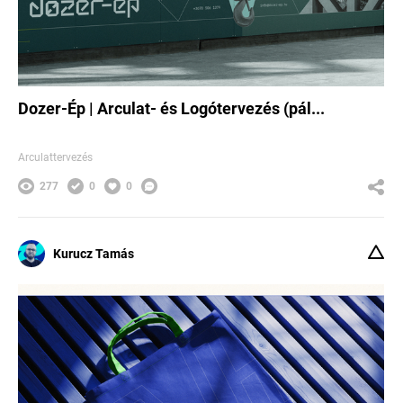
Dozer-Ép | Arculat- és Logótervezés (pál...
Arculattervezés
277
0
0
Kurucz Tamás