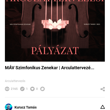
MÁV Szimfonikus Zenekar | Arculattervezé...
Arculattervezés
2165
1
0
Kurucz Tamás