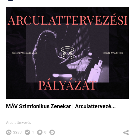
MÁV Szimfonikus Zenekar | Arculattervezé...
Arculattervezés
2283
1
0