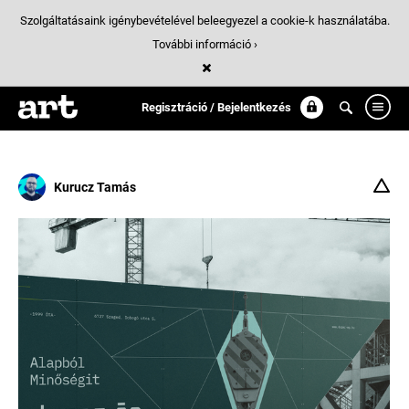
Szolgáltatásaink igénybevételével beleegyezel a cookie-k használatába.
További információ ›
Találatok
/ 6:
brand_identity_design
Regisztráció / Bejelentkezés
Kurucz Tamás