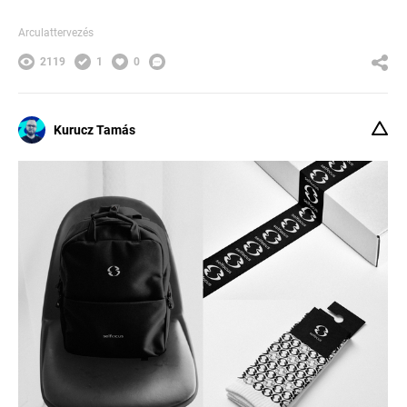
Arculattervezés
2119
1
0
Kurucz Tamás