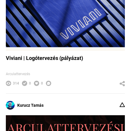
Viviani | Logótervezés (pályázat)
Arculattervezés
314
0
0
Kurucz Tamás