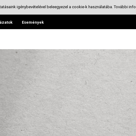
tatásaink igénybevételével beleegyezel a cookie-k használatába.
További info
ázatok
Események