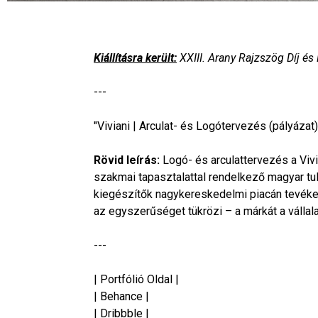
Kiállításra került:
XXIII. Arany Rajzszög Díj és 
---
"Viviani | Arculat- és Logótervezés (pályázat
Rövid leírás:
Logó- és arculattervezés a Vivia
szakmai tapasztalattal rendelkező magyar tula
kiegészítők nagykereskedelmi piacán tevéke
az egyszerűséget tükrözi – a márkát a vállal
---
| Portfólió Oldal |
| Behance |
| Dribbble |