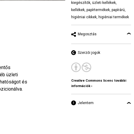
kiegészítők
,
üzleti kellékek
,
kellékek
,
papírtermékek
,
papírárú
,
higiéniai cikkek
,
higiéniai termékek
Megosztás
Szerzői jogok
lentős
éb üzleti
Creative Commons licenc további
zhatóságot és
információk ›
zicionálva.
Jelentem