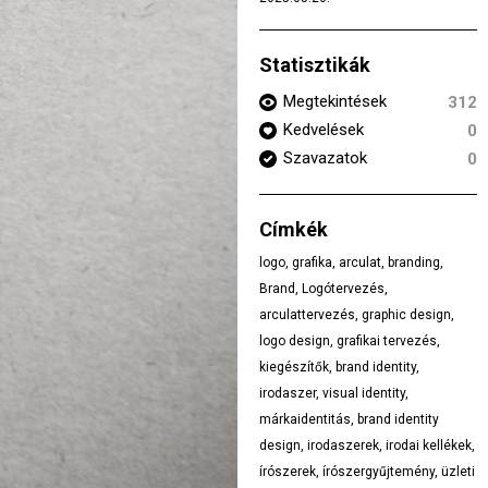
Statisztikák
Megtekintések
312
Kedvelések
0
Szavazatok
0
Címkék
logo
,
grafika
,
arculat
,
branding
,
Brand
,
Logótervezés
,
arculattervezés
,
graphic design
,
logo design
,
grafikai tervezés
,
kiegészítők
,
brand identity
,
irodaszer
,
visual identity
,
márkaidentitás
,
brand identity
design
,
irodaszerek
,
irodai kellékek
,
írószerek
,
írószergyűjtemény
,
üzleti