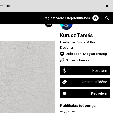
rmáció ›
Regisztráció / Bejelentkezés
Kurucz Tamás
Freelancer | Visual & Brand
Designer
Debrecen, Magyarország
/
kurucz.tamas
Követem
Üzenet küldése
Kedvelem
Publikálás időpontja:
2025.05.20.