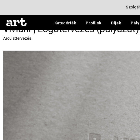
Szolgál
Kategóriák
Profilok
Díjak
Pály
Viviani | Logótervezés (pályázat)
Arculattervezés