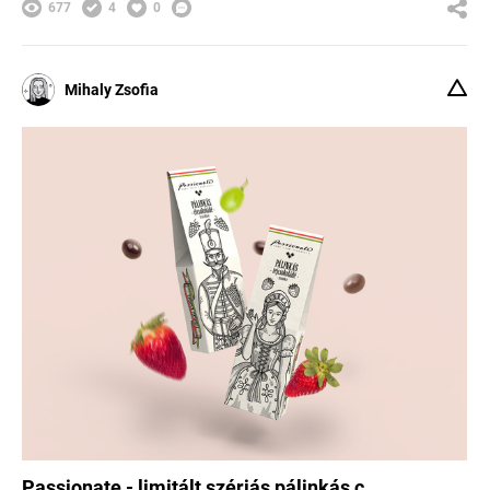
677
4
0
Mihaly Zsofia
Passionate - limitált szériás pálinkás c...