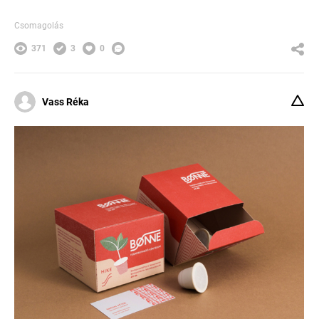
Csomagolás
371
3
0
Vass Réka