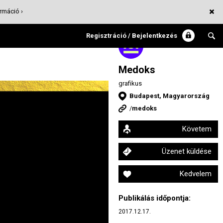
rmáció ›
Regisztráció / Bejelentkezés
Medoks
grafikus
Budapest, Magyarország
/
medoks
Követem
Üzenet küldése
Kedvelem
Publikálás időpontja:
2017.12.17.