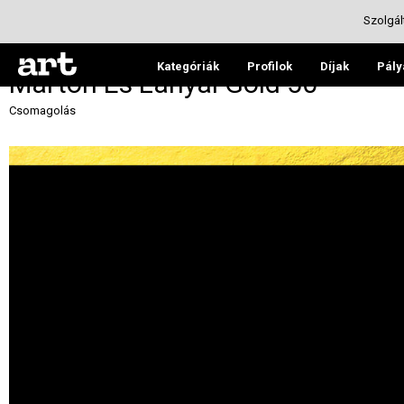
Szolgál
Kategóriák
Profilok
Díjak
Pály
Márton És Lányai Gold 50
Csomagolás