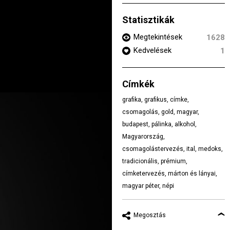
Statisztikák
Megtekintések
1628
Kedvelések
1
Címkék
grafika
,
grafikus
,
címke
,
csomagolás
,
gold
,
magyar
,
budapest
,
pálinka
,
alkohol
,
Magyarország
,
csomagolástervezés
,
ital
,
medoks
,
tradicionális
,
prémium
,
címketervezés
,
márton és lányai
,
magyar péter
,
népi
Megosztás