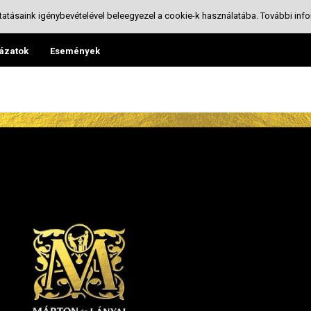
tatásaink igénybevételével beleegyezel a cookie-k használatába.
További info
ázatok
Események