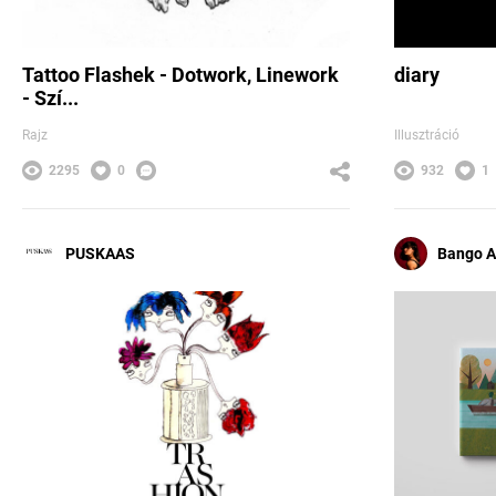
Tattoo Flashek - Dotwork, Linework
diary
- Szí...
Rajz
Illusztráció
2295
0
932
1
PUSKAAS
Bango A