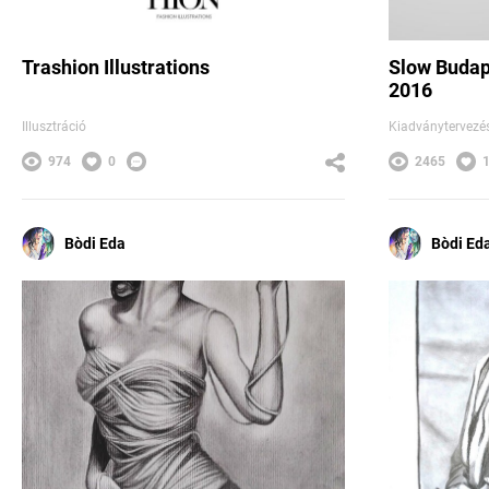
Trashion Illustrations
Slow Budap
2016
Illusztráció
Kiadványtervezé
974
0
2465
Bòdi Eda
Bòdi Ed