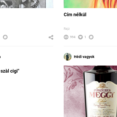
Cím nélkül
Rajz
1
994
1
a
Hédi vagyok
szàl cigi"