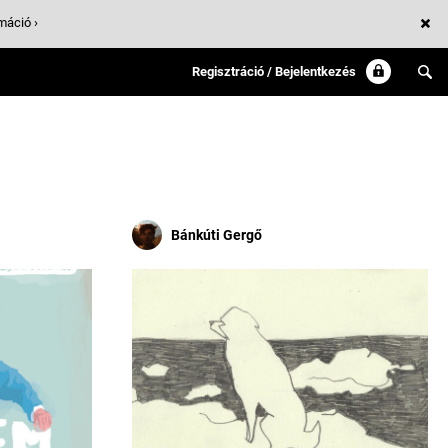
máció ›
Regisztráció / Bejelentkezés
Bánkúti Gergő