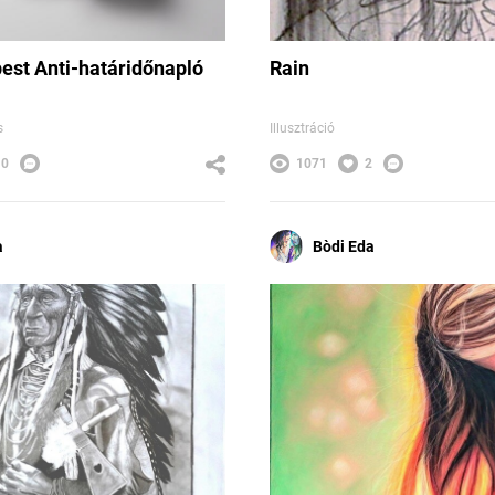
est Anti-határidőnapló
Rain
s
Illusztráció
10
1071
2
a
Bòdi Eda