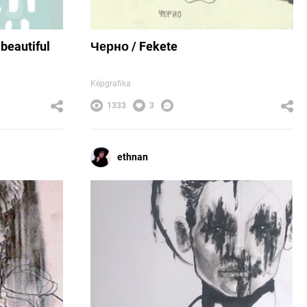
 beautiful
Черно / Fekete
Képgrafika
1333
3
ethnan