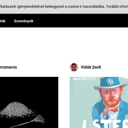
ltatásaink igénybevételével beleegyezel a cookie-k használatába.
További infor
tok
Események
orcsmaros
Vidák Zsolt