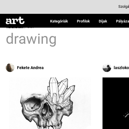
Szolgá
Kategóriák
Profilok
Díjak
Pályáza
Találatok
/ 38:
drawing
Fekete Andrea
laszlok