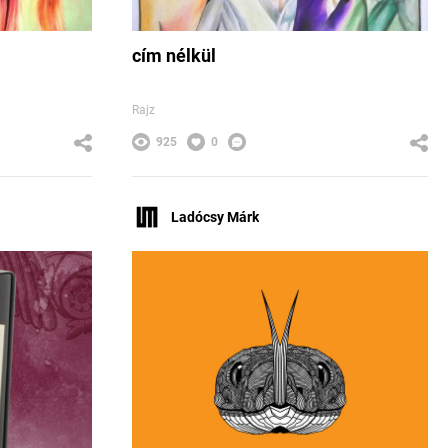
cím nélkül
Rajz
925
0
Ladócsy Márk