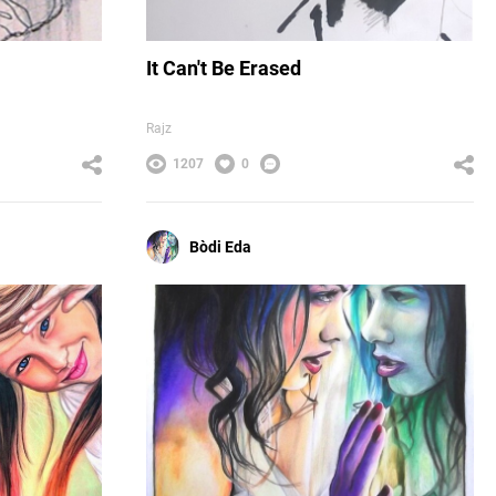
It Can't Be Erased
Rajz
1207
0
Bòdi Eda