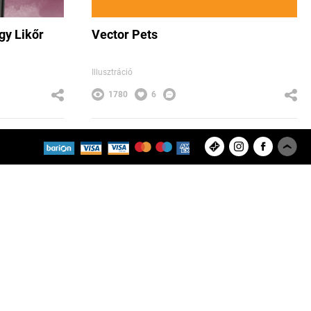
gy Likőr
Vector Pets
Illusztráció
1780
6
Czeizler Zsolt
Feltöltött projektek
Felhasználók
8280
9433
Copyright © 2026 ArtBase Group Kft.