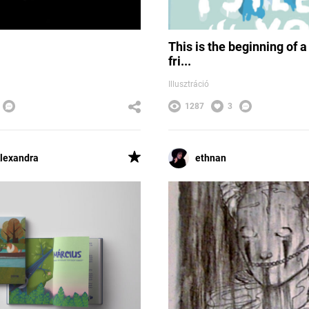
This is the beginning of a
fri...
Illusztráció
1287
3
lexandra
ethnan