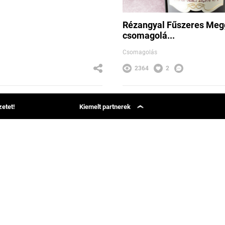
Rézangyal Fűszeres Meg
csomagolá...
Csomagolás
2364
2
n Cursor
Bognár Zsolt
etet!
Kiemelt partnerek
Simon Says
Group 42
Phenom Magazin
Webcapital
ételek
Bäse