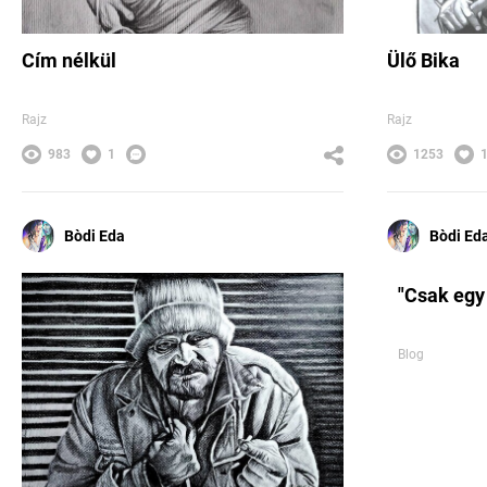
Cím nélkül
Ülő Bika
Rajz
Rajz
983
1
1253
Bòdi Eda
Bòdi Ed
"Csak egy 
Blog