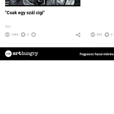
"Csak egy szál cigi"
Rajz
1084
0
865
0
Kurucz Zita
Robinso
Fogyassz hazai művész
Az ArtHungry egy független, hazai kreatív
FAQ
alkotókat tömörítő közösségi felület, ahol
Impresszum
rátalálhatsz kedvenc tervezőművészedre,
Felhasználási feltételek
vagy eredeti műalkotásokat értékesíthetsz
Adatkezelési tájékoztató
és vásárolhatsz online.
Általános Szerződési Felt