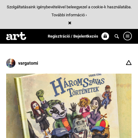
Szolgáltatásaink igénybevételével beleegyezel a cookie-k használatába.
További információ ›
Találatok
/ 1:
haromszavas_toertenetek
Regisztráció / Bejelentkezés
vargatomi