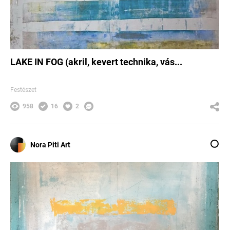
LAKE IN FOG (akril, kevert technika, vás...
Festészet
958
16
2
Nora Piti Art