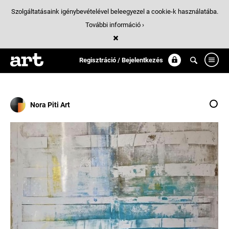
Szolgáltatásaink igénybevételével beleegyezel a cookie-k használatába.
További információ ›
Találatok
/ 10:
industrial
Regisztráció / Bejelentkezés
Nora Piti Art