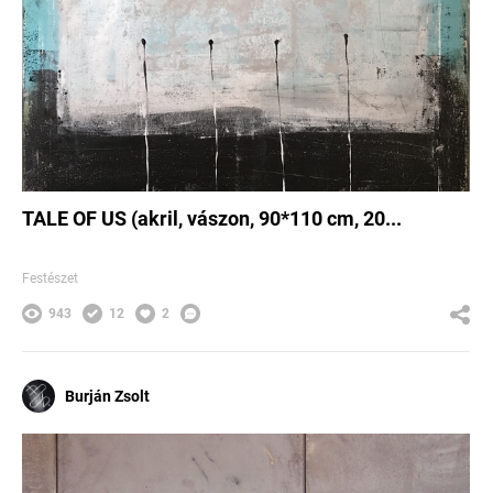
TALE OF US (akril, vászon, 90*110 cm, 20...
Festészet
943
12
2
Burján Zsolt