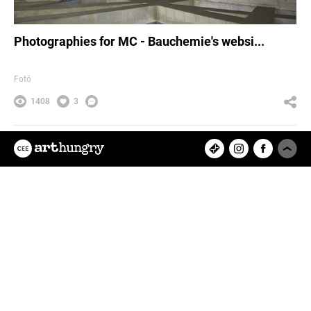
Photographies for MC - Bauchemie's websi...
Fotó
1408
3
Nora Piti Art
Az ArtHungry egy független, hazai
kreatív alkotókat tömörítő közösségi
felület, ahol rátalálhatsz kedvenc
tervezőművészedre, vagy eredeti
műalkotásokat értékesíthetsz és
vásárolhatsz online.
Feltöltött projektek
8280