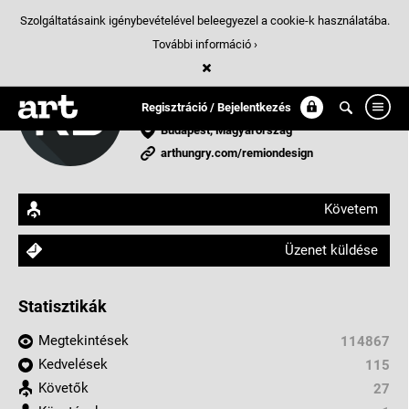
Szolgáltatásaink igénybevételével beleegyezel a cookie-k használatába.
További információ ›
REMION Design Studio
Design Studio
Regisztráció / Bejelentkezés
Budapest, Magyarország
arthungry.com/remiondesign
Követem
Üzenet küldése
Statisztikák
Megtekintések
114867
Kedvelések
115
Követők
27