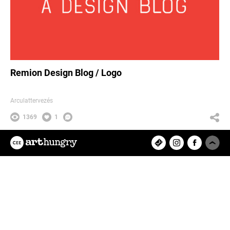
Remion Design Blog / Logo
Arculattervezés
1369
1
REMION Design Studio
Az ArtHungry egy független, hazai
kreatív alkotókat tömörítő közösségi
felület, ahol rátalálhatsz kedvenc
tervezőművészedre, vagy eredeti
műalkotásokat értékesíthetsz és
vásárolhatsz online.