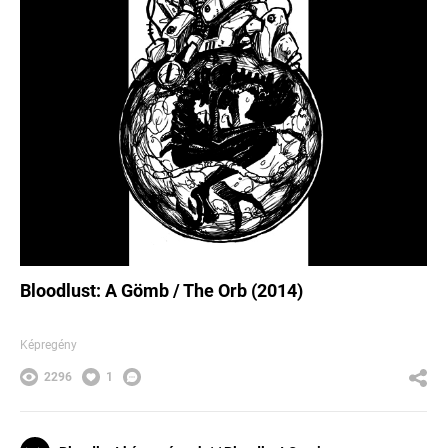
Bloodlust: A Gömb / The Orb (2014)
Képregény
2296
1