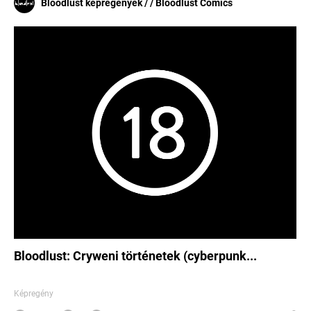
Bloodlust képregények / / Bloodlust Comics
Bloodlust: Cryweni történetek (cyberpunk...
Képregény