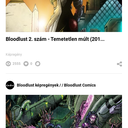
Bloodlust 2. szám - Temetetlen múlt (201...
Képregény
2555
0
Bloodlust képregények / / Bloodlust Comics