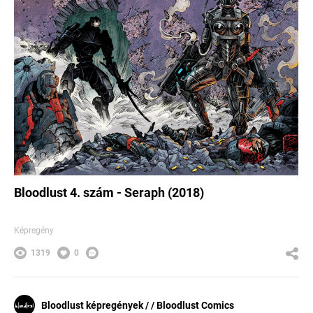
Bloodlust 4. szám - Seraph (2018)
Képregény
1319
0
Bloodlust képregények / / Bloodlust Comics