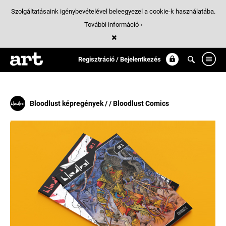
Szolgáltatásaink igénybevételével beleegyezel a cookie-k használatába.
További információ ›
Találatok
/ 12:
kozmajer_viktor
Regisztráció / Bejelentkezés
Bloodlust képregények / / Bloodlust Comics