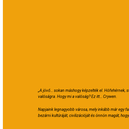
„A ​jövő… sokan máshogy képzelték el. Hófehérnek, s
valóságra. Hogy mi a valóság? Ez itt… Crywen.
Napjaink legnagyobb városa, mely inkább már egy fal
bezárni kultúráját, civilizációját és önnön magát, hog