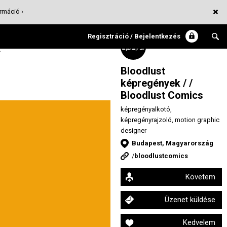
rmáció ›
Regisztráció / Bejelentkezés
t
Bloodlust
képregények / /
Bloodlust Comics
képregényalkotó,
képregényrajzoló, motion graphic
designer
Budapest, Magyarország
/
bloodlustcomics
Követem
Üzenet küldése
Kedvelem