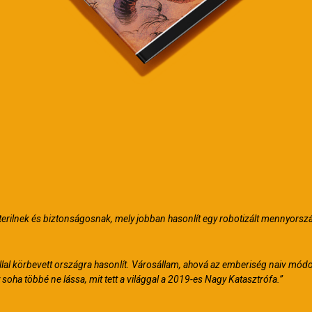
terilnek és biztonságosnak, mely jobban hasonlít egy robotizált mennyorsz
lal körbevett országra hasonlít. Városállam, ahová az emberiség naiv mód
y soha többé ne lássa, mit tett a világgal a 2019-es Nagy Katasztrófa.”