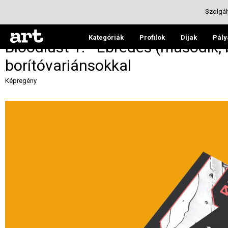
Szolgál
Kategóriák
Profilok
Díjak
Pály
Bloodlust 1. - Ébredés (második, b
borítóvariánsokkal
Képregény