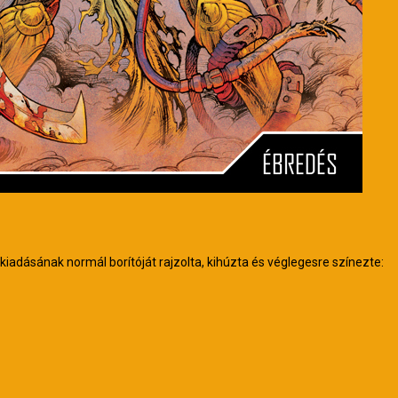
adásának normál borítóját rajzolta, kihúzta és véglegesre színezte: