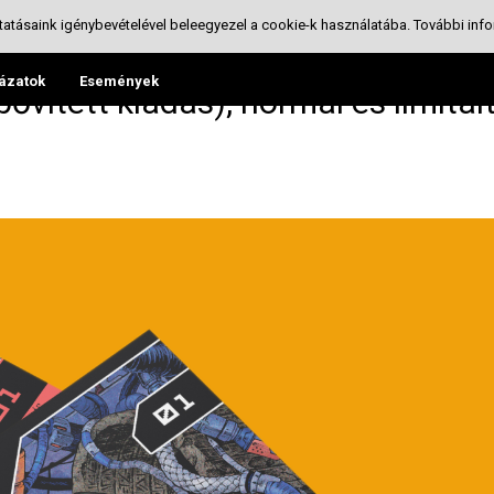
tatásaink igénybevételével beleegyezel a cookie-k használatába.
További info
ázatok
Események
ővített kiadás), normál és limitál