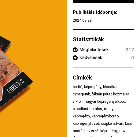
Publikálás időpontja:
2024.09.28.
Statisztikák
Megtekintések
317
Kedvelések
0
Címkék
borító
,
képregény
,
bloodlust
,
cyberpunk
,
fábián péter
,
kozmajer
viktor
,
magyar képregényalkotó
,
bloodlust comics
,
magyar
képregény
,
képregényborító
,
képregényfüzet
,
csipke istván
,
kiss
andrás
,
szerzői képregény
,
cover