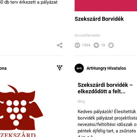
0 db terv érkezett a pályázat
Szekszárd Borvidék
Arculattervezés
2
1966
18
lona
ArtHungry Hivatalos
Szekszárdi borvidék –
elkezdődött a felt...
Blog
Kedves pályázók! Élesítettük
borvidék pályázat projektlista
nevezési/feltöltési időszak o
péntek éjfélig tart, a zsűriz