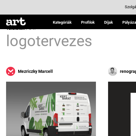
Szolgá
Kategóriák
Profilok
Díjak
Pályáza
Találatok
/ 54:
logotervezes
Mezriczky Marcell
renogra