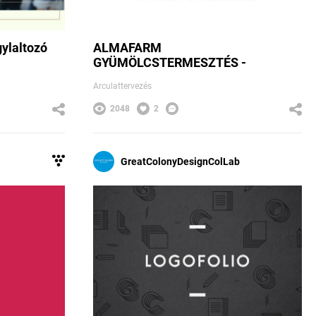
ylaltozó
ALMAFARM
GYÜMÖLCSTERMESZTÉS -
ARCULAT -...
Arculattervezés
2048
2
GreatColonyDesignColLab