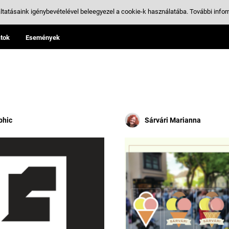
ltatásaink igénybevételével beleegyezel a cookie-k használatába.
További infor
tok
Események
phic
Sárvári Marianna