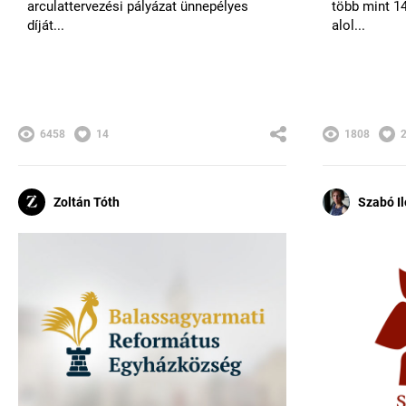
arculattervezési pályázat ünnepélyes
több mint 14
díját...
alol...
6458
14
1808
Zoltán Tóth
Szabó I