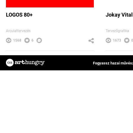
LOGOS 80+
Jokay Vita
Arculattervezés
Tervezőgrafika
1568
6
1673
Brand Bar Communications Kft.
Brand B
Fogyassz hazai művész
Az ArtHungry egy független, hazai kreatív
FAQ
alkotókat tömörítő közösségi felület, ahol
Impresszum
rátalálhatsz kedvenc tervezőművészedre,
Felhasználási feltételek
vagy eredeti műalkotásokat értékesíthetsz
Adatkezelési tájékoztató
és vásárolhatsz online.
Általános Szerződési Felt