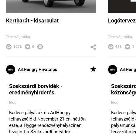
Kertbarát - kisarculat
Logótervez
Tervezőgrafika
Tervezőgrafika
1276
0
653
1
ArtHungry Hivatalos
ArtHung
Szekszárdi borvidék -
Szekszárd
eredményhirdetés
közönségs
Blog
Blog
Kedves pályázók és ArtHungry
Kedves pály
felhasználók! November 21-én, hétfőn
felhasználó
este, a Hygge rendezvényhelyszínen
pályamunkák
lezajlott a Szekszárdi borvidék
tervezőt me