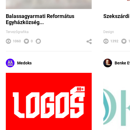
Balassagyarmati Református
Szekszárdi
Egyházközség...
Tervezőgrafika
Design
1060
0
1392
Medoks
Benke E