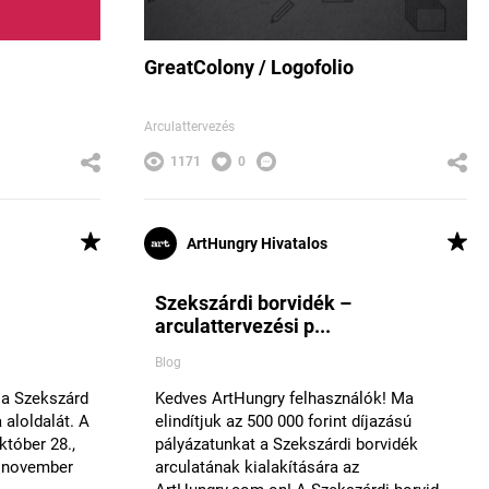
GreatColony / Logofolio
Arculattervezés
1171
0
ArtHungry Hivatalos
Szekszárdi borvidék –
arculattervezési p...
Blog
 a Szekszárd
Kedves ArtHungry felhasználók! Ma
 aloldalát. A
elindítjuk az 500 000 forint díjazású
któber 28.,
pályázatunkat a Szekszárdi borvidék
és november
arculatának kialakítására az