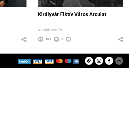
Királyvár Fiktív Város Arculat
Arculattervezés
383
0
s Kft.
Brand Bar Communications Kft.
Feltöltött projektek
Felhasználók
8280
9433
Copyright © 2026 ArtBase Group Kft.