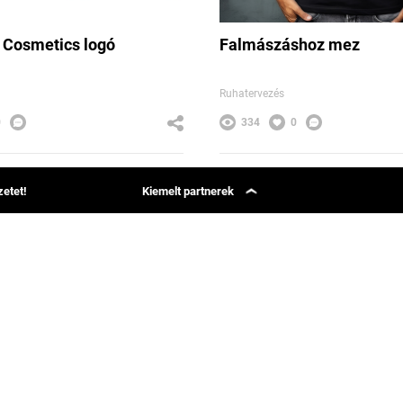
l Cosmetics logó
Falmászáshoz mez
Ruhatervezés
0
334
0
ar Communications Kft.
Brand Bar Communication
etet!
Kiemelt partnerek
Simon Says
Group 42
Phenom Magazin
Webcapital
ételek
Bäse