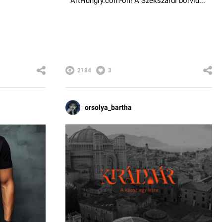
ArtHungry.com-on! A Szekszárdi borvid...
2184
3
orsolya_bartha