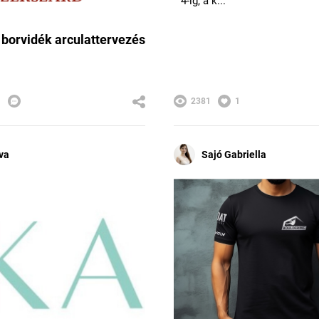
4-ig, a k...
 borvidék arculattervezés
1
2381
1
va
Sajó Gabriella