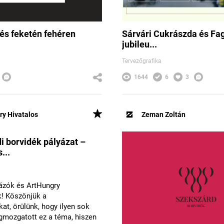
és feketén fehéren
Sárvári Cukrászda és Fag
jubileu...
Tervezőgrafika
1644
6
3
ry Hivatalos
Zeman Zoltán
i borvidék pályázat –
...
ázók és ArtHungry
k! Köszönjük a
at, örülünk, hogy ilyen sok
gmozgatott ez a téma, hiszen