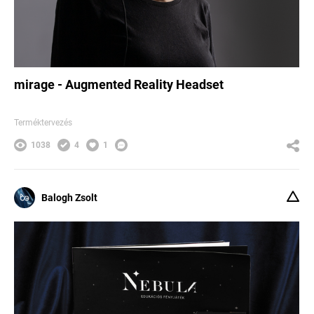
mirage - Augmented Reality Headset
Terméktervezés
1038
4
1
Balogh Zsolt