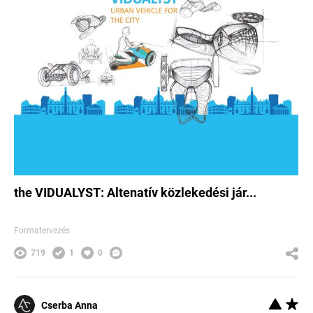
the VIDUALYST: Altenatív közlekedési jár...
Formatervezés
719
1
0
Cserba Anna