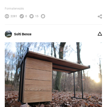
Formatervezés
2281
0
15
Solti Bence