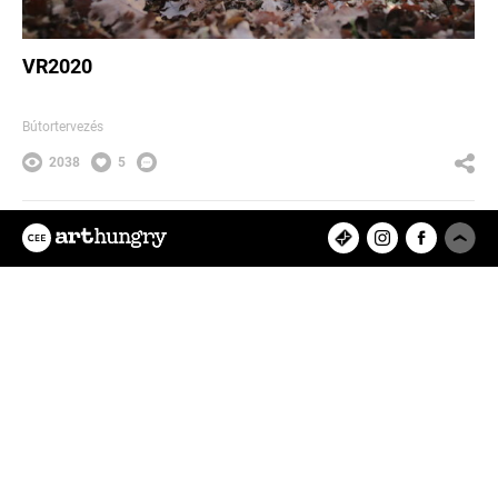
VR2020
Bútortervezés
2038
5
balazsrovo
Az ArtHungry egy független, hazai
kreatív alkotókat tömörítő közösségi
felület, ahol rátalálhatsz kedvenc
tervezőművészedre, vagy eredeti
műalkotásokat értékesíthetsz és
vásárolhatsz online.
Feltöltött projektek
8280