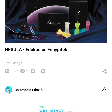
NEBULA - Edukációs Fényjáték
Játék design
1867
2
0
Csizmadia László