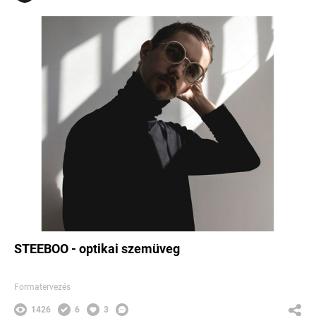
STEEBOO - optikai szemüveg
Formatervezés
1426
6
3