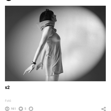
s2
Fotó
981
5