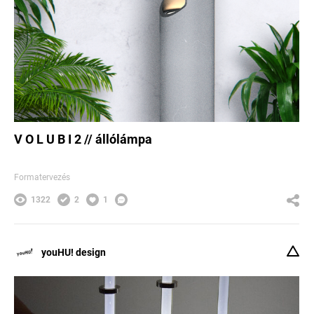
V O L U B I 2 // állólámpa
Formatervezés
1322
2
1
youHU! design