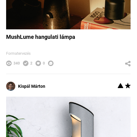
MushLume hangulati lámpa
Formatervezés
340
2
0
Kispál Márton