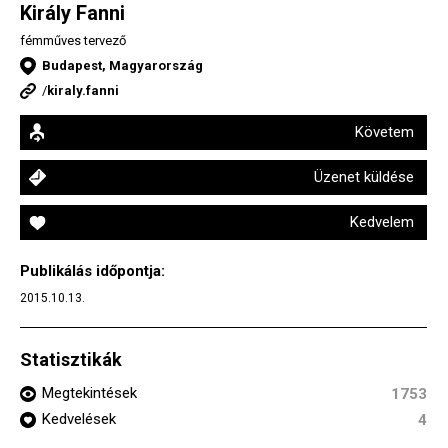
Király Fanni
fémműves tervező
Budapest, Magyarország
/
kiraly.fanni
Követem
Üzenet küldése
Kedvelem
Publikálás időpontja:
2015.10.13.
Statisztikák
Megtekintések
1753
Kedvelések
4