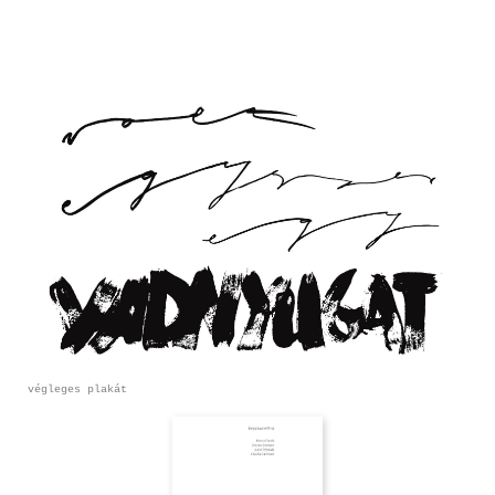
végleges plakát