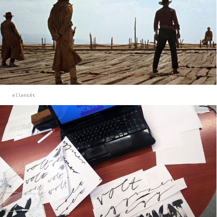
ellentét