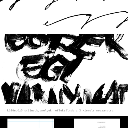
különböző stílusok,amelyek reflektálnak a 3 kiemelt mozzanatra