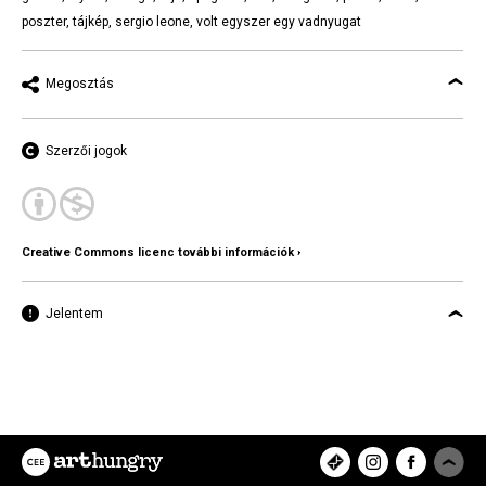
poszter
,
tájkép
,
sergio leone
,
volt egyszer egy vadnyugat
Megosztás
Szerzői jogok
Creative Commons licenc további információk ›
Jelentem