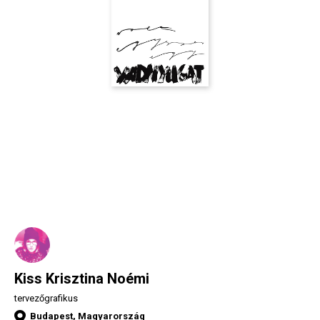
Kiss Krisztina Noémi
tervezőgrafikus
Budapest, Magyarország