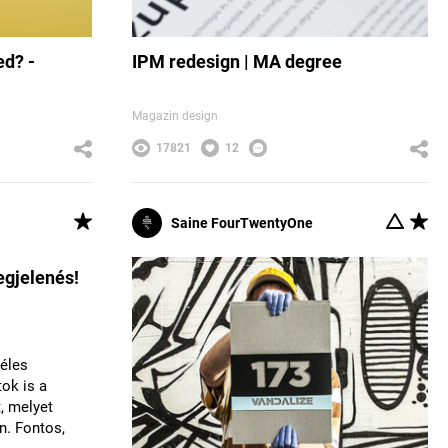
ed? -
IPM redesign | MA degree
Magazin design
17821
12
Saine FourTwentyOne
egjelenés!
zéles
tok is a
, melyet
n. Fontos,