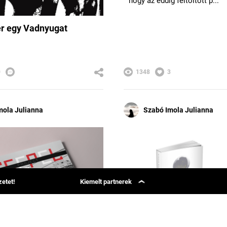
hogy az eddig feltöltött p...
er egy Vadnyugat
0
1348
3
mola Julianna
Szabó Imola Julianna
etet!
Kiemelt partnerek
Simon Says
Group 42
Phenom Magazin