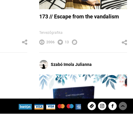
173 // Escape from the vandalism
Tervezőgrafika
2006
13
Szabó Imola Julianna
Feltöltött projektek
Felhasználók
8280
9433