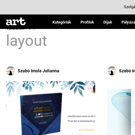
Szolgá
Kategóriák
Profilok
Díjak
Pályáza
Találatok
/ 24:
layout
Szabó Imola Julianna
Szabó I