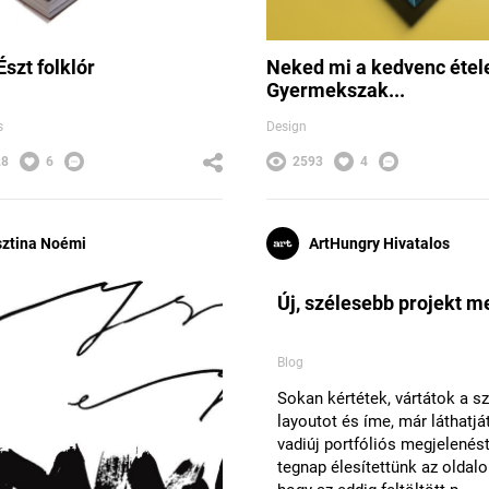
szt folklór
Neked mi a kedvenc étel
Gyermekszak...
s
Design
28
6
2593
4
sztina Noémi
ArtHungry Hivatalos
Új, szélesebb projekt m
Blog
Sokan kértétek, vártátok a s
layoutot és íme, már láthatjá
vadiúj portfóliós megjelenést
tegnap élesítettünk az oldalo