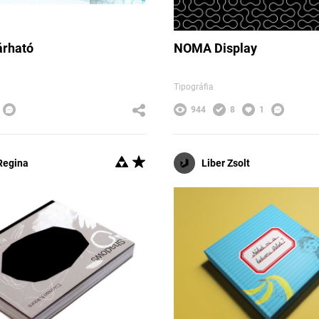
árható
NOMA Display
Tipográfia
944
8
1
 Regina
Liber Zsolt