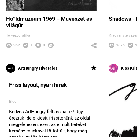
Ho°ldmúzeum 1969 – Művészet és
Shadows - É
világűr
Tervezőgrafika
Kiadványtervezé
952
1
0
2675
ArtHungry Hivatalos
Kiss Kri
Friss layout, nyári hírek
Blog
Kedves ArtHungry felhasználók! Úgy
éreztük ideje kicsit frissítenünk az oldal
megjelenésén, ezért az elmúlt heteket
kemény munkával töltöttük, hogy még