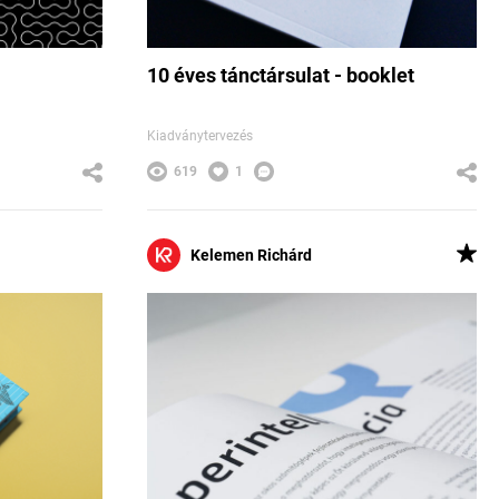
10 éves tánctársulat - booklet
Kiadványtervezés
619
1
Kelemen Richárd