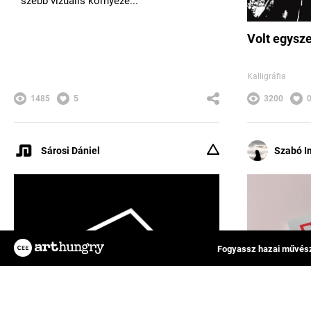
szebb vizuális környeze...
Volt egysz
Kalligráfia
1485
5
3200
Sárosi Dániel
Szabó I
Fogyassz hazai művész
Az ArtHungry egy független, hazai kreatív
FAQ
alkotókat tömörítő közösségi felület, ahol
Impresszum
rátalálhatsz kedvenc tervezőművészedre,
Felhasználási feltételek