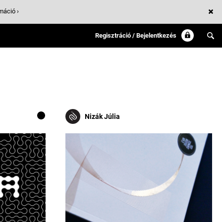
máció ›
Regisztráció / Bejelentkezés
Nizák Júlia