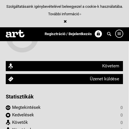
Szolgáltatásaink igénybevételével beleegyezel a cookie-k használatába.
További információ ›
Köböl Alexandra
Regisztráció / Bejelentkezés
arthungry.com/kobol.alexandra
Követem
Üzenet küldése
Statisztikák
Megtekintések
0
Kedvelések
0
Követők
0