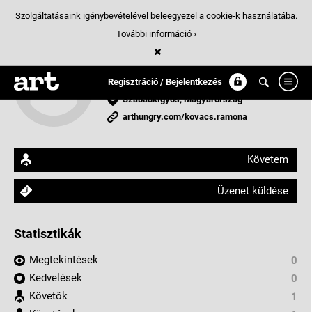
Szolgáltatásaink igénybevételével beleegyezel a cookie-k használatába.
További információ ›
Kovács Ramóna
tervezőgrafikus
Regisztráció / Bejelentkezés
Szabadkígyós, Magyarország
arthungry.com/kovacs.ramona
Követem
Üzenet küldése
Statisztikák
Megtekintések
0
Kedvelések
0
Követők
1