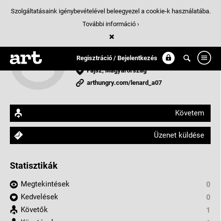
Szolgáltatásaink igénybevételével beleegyezel a cookie-k használatába.
További információ ›
Lenard_A07
Grafikusművész
Regisztráció / Bejelentkezés
Fajsz, Magyarország
arthungry.com/lenard_a07
Követem
Üzenet küldése
Statisztikák
Megtekintések
0
Kedvelések
0
Követők
1