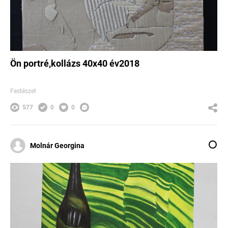
Ön portré,kollázs 40x40 év2018
Festészet
577
0
0
Molnár Georgina