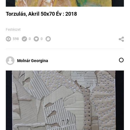
Torzulás, Akril 50x70 Év : 2018
Festészet
598
0
0
Molnár Georgina