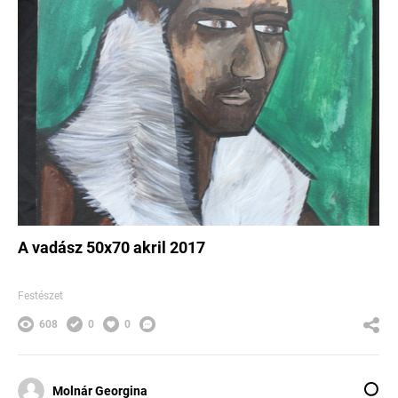
A vadász 50x70 akril 2017
Festészet
608
0
0
Molnár Georgina