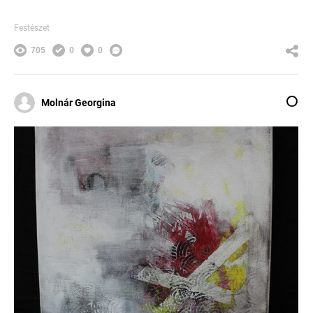
Festészet
705
0
0
Molnár Georgina