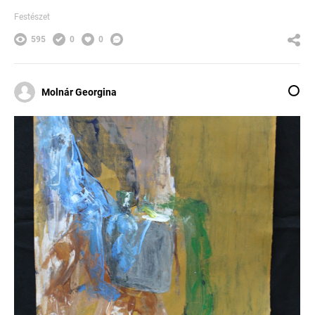
Festészet
595
0
0
Molnár Georgina