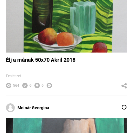
Élj a mának 50x70 Akril 2018
Festészet
564
0
0
Molnár Georgina