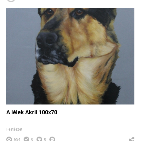
A lélek Akril 100x70
Festészet
654
0
0