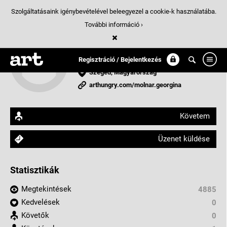
Szolgáltatásaink igénybevételével beleegyezel a cookie-k használatába.
További információ ›
Molnár Georgina
Tanuló,Festészet szakirány
Regisztráció / Bejelentkezés
Szeged, Magyarország
arthungry.com/molnar.georgina
Követem
Üzenet küldése
Statisztikák
Megtekintések
4885
Kedvelések
0
Követők
0