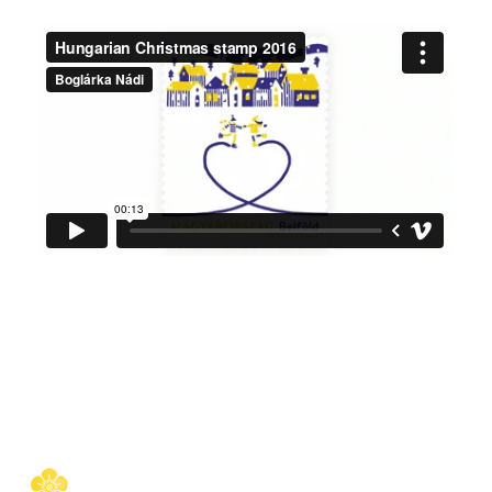
Hungarian Christmas stamp 2016 from Boglárka Nádi on Vimeo.