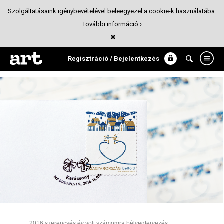
Szolgáltatásaink igénybevételével beleegyezel a cookie-k használatába.
További információ ›
Karácsony bélyeg 2016
Tervezőgrafika
Regisztráció / Bejelentkezés
2016 szerencsés év volt számomra bélyegtervezés