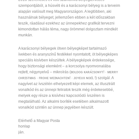
szempontjából, a húsvéti és a karácsonyi bélyeg is a terveim
alapján valósult meg Magyarországon. A legtöbben, aki
használnak bélyeget, jellemzően ebben a két időszakban
teszik, ráadásul ezekhez az ünnepekhez grafikát tervezni
kimondottan hálás téma, nagy örömmel dolgoztam mindkét
munkán.
A karácsonyi bélyegek ötven bélyegképet tartalmazó
ívekben és aranyszínű festékkel nyomtatott, öt bélyegképes
speciális kisívben készültek. A bélyegképek érdekessége,
hogy biztonsági elemként – a korcsolya nyomvonalába
rejtett, négynyelvű – mikroírás (ʙᴏʟᴅᴏɢ ᴋᴀʀᴀ́ᴄsᴏɴʏᴛ! · ᴍᴇʀʀʏ
ᴄʜʀɪsᴛᴍᴀs · ꜰʀᴏʜᴇ ᴡᴇɪɴᴀᴄʜᴛᴇɴ! · ᴊᴏʏᴇᴜx ɴᴏᴇ̈ʟ !) szolgál. A
nagyívet az ívszélén elhelyezett képi elemek, az illusztrált
vonalkód és az ünnepi feliratok teszik még érdekesebbé,
melyek egy része a kisívhez kapcsolódó ívszélen is
megtalálható. Az alkalmi boríték esetében alkalmazott
vonalkód szintén az ünnep jegyében készült.
Elérhető a Magyar Posta
honlap
ján.