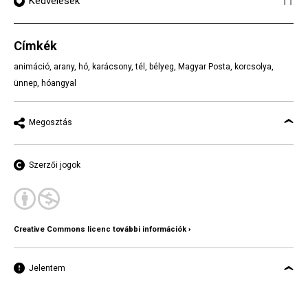
Kedvelések
11
Címkék
animáció
,
arany
,
hó
,
karácsony
,
tél
,
bélyeg
,
Magyar Posta
,
korcsolya
,
ünnep
,
hóangyal
Megosztás
Szerzői jogok
Creative Commons licenc további információk ›
Jelentem