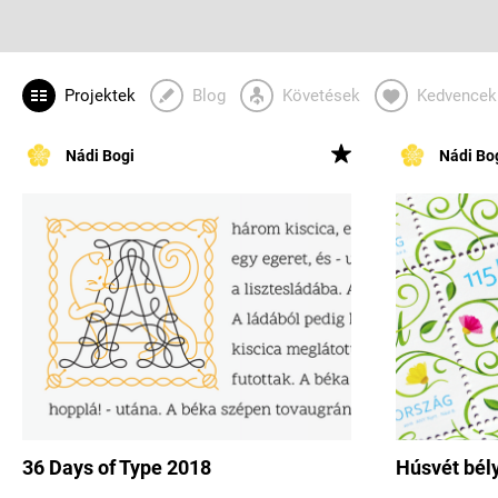
Projektek
Blog
Követések
Kedvencek
Nádi Bogi
Nádi Bo
36 Days of Type 2018
Húsvét bél