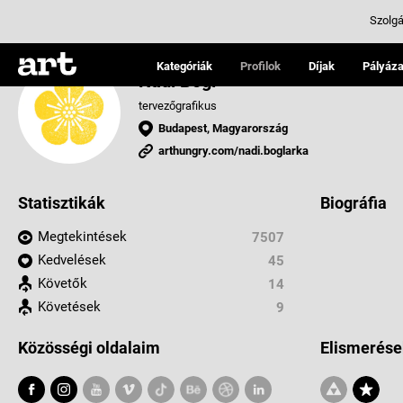
Szolgá
Kategóriák
Profilok
Díjak
Pályáza
Nádi Bogi
tervezőgrafikus
Budapest, Magyarország
arthungry.com/nadi.boglarka
Statisztikák
Biográfia
Megtekintések
7507
Kedvelések
45
Követők
14
Követések
9
Közösségi oldalaim
Elismerése