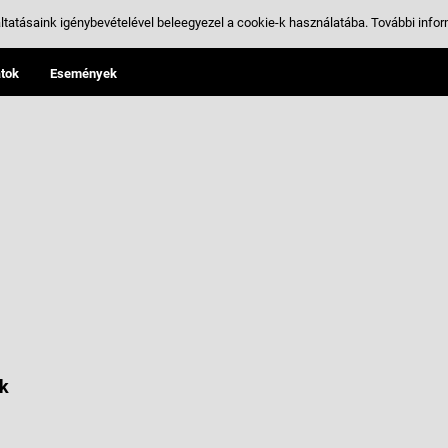
ltatásaink igénybevételével beleegyezel a cookie-k használatába.
További infor
tok
Események
k