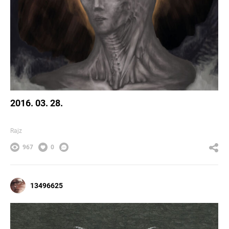
2016. 03. 28.
Rajz
967
0
13496625