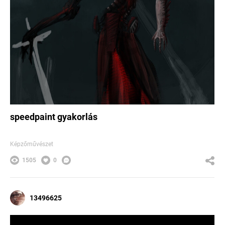
speedpaint gyakorlás
Képzőművészet
1505
0
13496625