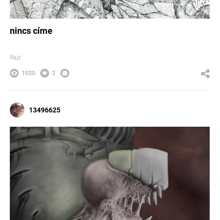
nincs címe
Rajz
1020
2
13496625