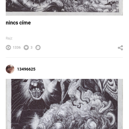
nincs címe
Rajz
1336
3
13496625