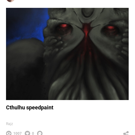
Cthulhu speedpaint
Rajz
1007
0