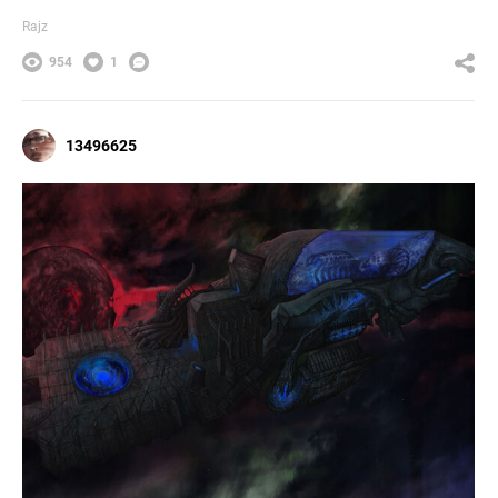
Rajz
954
1
13496625