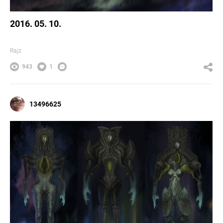
2016. 05. 10.
Rajz
943
1
13496625