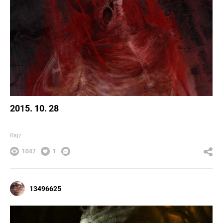
2015. 10. 28
Rajz
1047
1
13496625