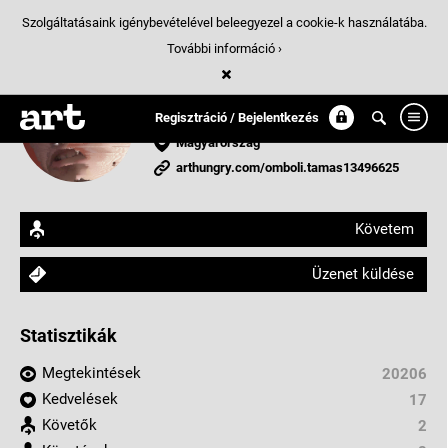
Szolgáltatásaink igénybevételével beleegyezel a cookie-k használatába.
További információ ›
13496625
senki
Regisztráció / Bejelentkezés
Magyarország
arthungry.com/omboli.tamas13496625
Követem
Üzenet küldése
Statisztikák
Megtekintések
20206
Kedvelések
17
Követők
2