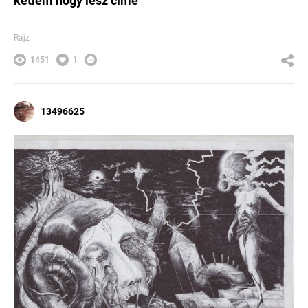
kétlem hogy lesz címe
Rajz
1451
1
13496625