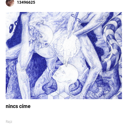
13496625
nincs címe
Rajz