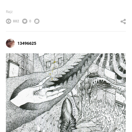
Rajz
882
0
13496625