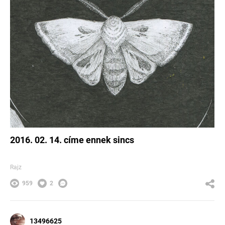
2016. 02. 14. címe ennek sincs
Rajz
959
2
13496625