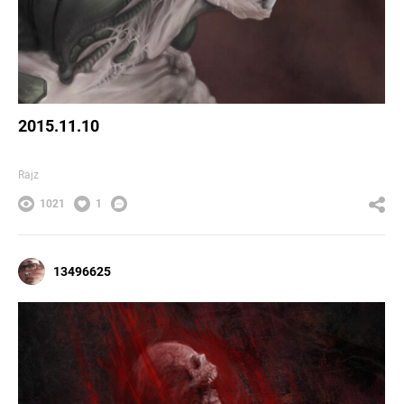
2015.11.10
Rajz
1021
1
13496625