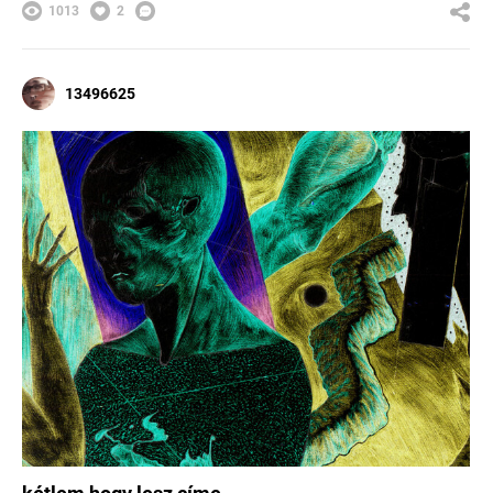
1013
2
13496625