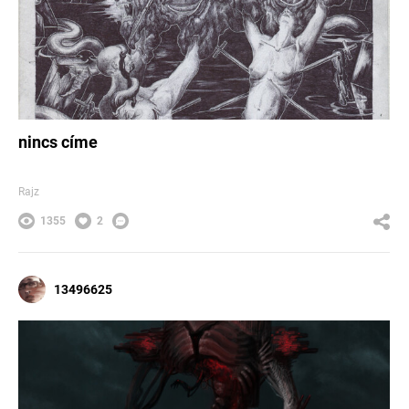
nincs címe
Rajz
1355
2
13496625