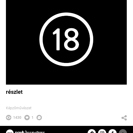
részlet
Képzőművészet
1430
1