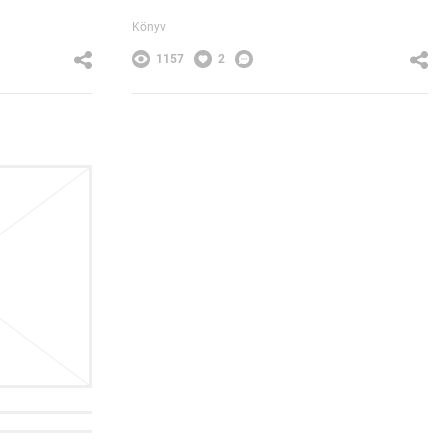
Könyv
1157
2
ág