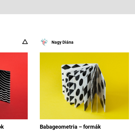
Nagy Diána
ok
Babageometria – formák