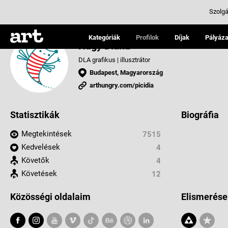
Szolgá
Kategóriák
Profilok
Díjak
Pályáza
Nagy Diána
DLA grafikus | illusztrátor
Budapest, Magyarország
arthungry.com/picidia
Statisztikák
Biográfia
Megtekintések
7515
Kedvelések
4
Követők
4
Követések
12
Közösségi oldalaim
Elismerése