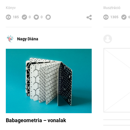
Könyv
Illusztráció
185
0
0
1305
Nagy Diána
Nagy Di
Babageometria – vonalak
Babageomet