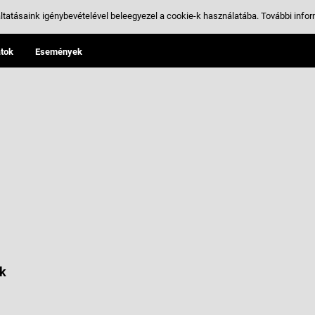
ltatásaink igénybevételével beleegyezel a cookie-k használatába.
További infor
tok
Események
k