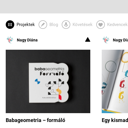
Projektek
Blog
Követések
Kedvencek
Nagy Diána
Nagy Di
Babageometria – formáló
Egy kismadá