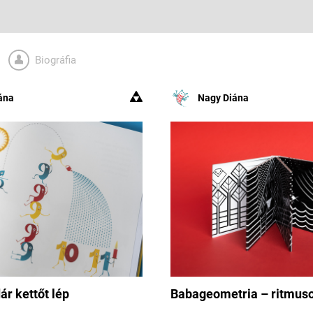
Biográfia
ána
Nagy Diána
r kettőt lép
Babageometria – ritmus