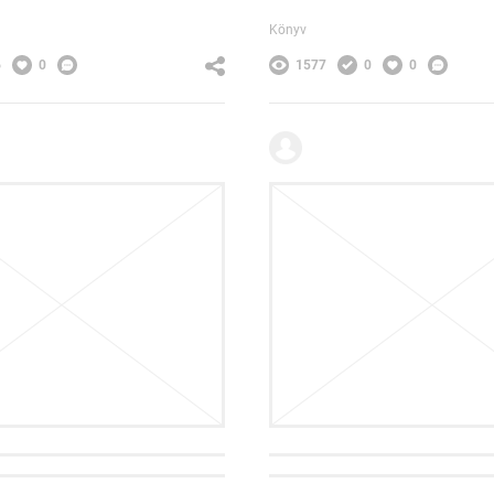
Könyv
6
0
1577
0
0
ána
Nagy Diána
ria – minták
Babageometria – színvil