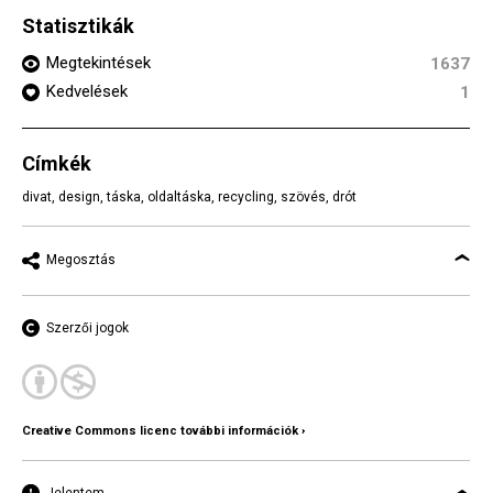
Statisztikák
Megtekintések
1637
Kedvelések
1
Címkék
divat
,
design
,
táska
,
oldaltáska
,
recycling
,
szövés
,
drót
Megosztás
Szerzői jogok
Creative Commons licenc további információk ›