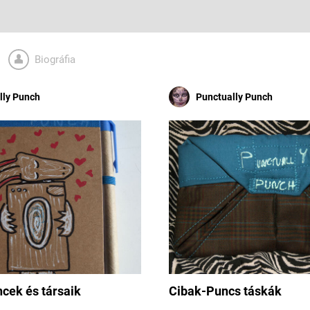
Biográfia
lly Punch
Punctually Punch
cek és társaik
Cibak-Puncs táskák