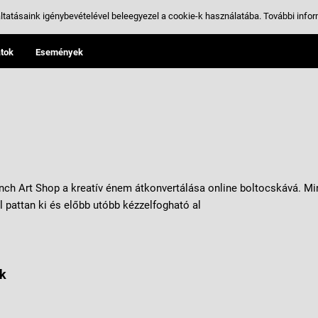
ltatásaink igénybevételével beleegyezel a cookie-k használatába.
További infor
tok
Események
nch Art Shop a kreatív énem átkonvertálása online boltocskává. M
l pattan ki és előbb utóbb kézzelfogható al
k