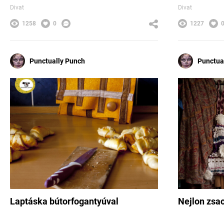
Divat
Divat
1258
0
1227
Punctually Punch
Punctua
Laptáska bútorfogantyúval
Nejlon zsa