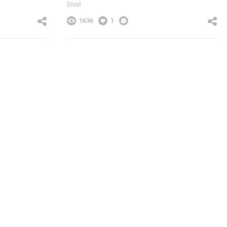
Divat
1636
1