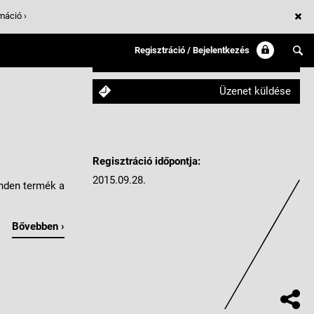
máció ›
Regisztráció / Bejelentkezés
Követem
Üzenet küldése
Regisztráció időpontja:
2015.09.28.
inden termék a
Bővebben ›