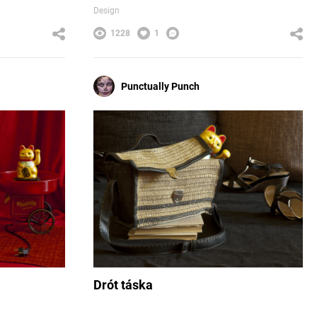
Design
1228
1
Punctually Punch
Drót táska