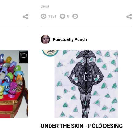
Divat
1181
0
Punctually Punch
UNDER THE SKIN - PÓLÓ DESING