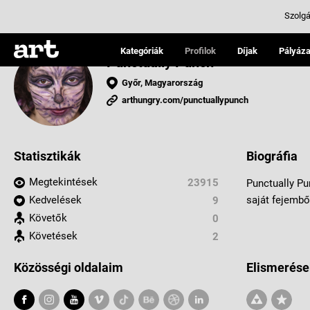
Szolgá
Kategóriák
Profilok
Díjak
Pályáza
Punctually Punch
Győr, Magyarország
arthungry.com/punctuallypunch
Statisztikák
Biográfia
Megtekintések
23915
Punctually Pu
Kedvelések
saját fejembő
9
Követők
0
Követések
2
Közösségi oldalaim
Elismerése