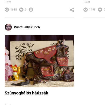
Divat
Divat
1638
0
1498
Punctually Punch
Szúnyoghálós hátizsák