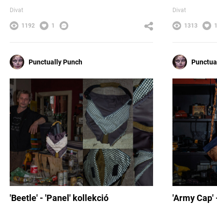
Divat
Divat
1192
1
1313
Punctually Punch
Punctua
'Beetle' - 'Panel' kollekció
'Army Cap' 