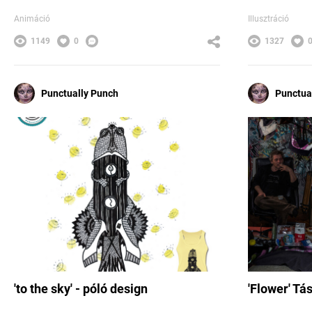
Animáció
Illusztráció
1149
0
1327
Punctually Punch
Punctua
'to the sky' - póló design
'Flower' Tás