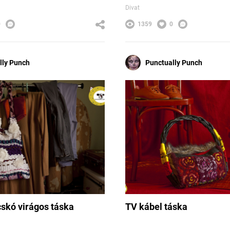
Divat
0
1359
0
lly Punch
Punctually Punch
cskó virágos táska
TV kábel táska