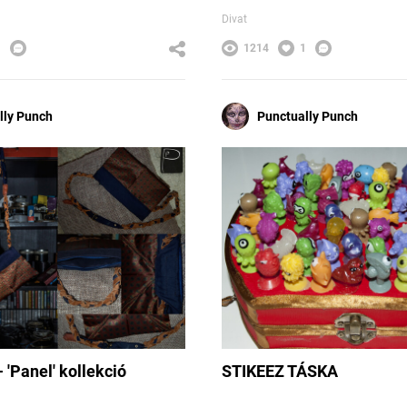
Divat
1
1214
1
lly Punch
Punctually Punch
- 'Panel' kollekció
STIKEEZ TÁSKA