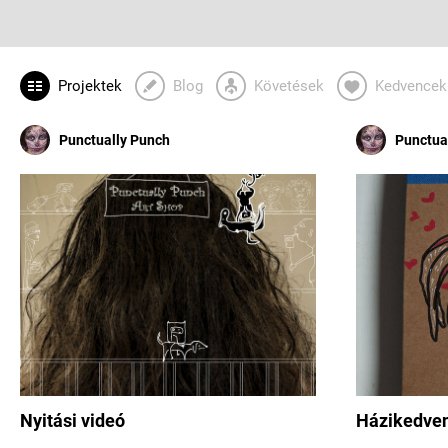
Projektek
Blog
Követések
Kedvencek
Punctually Punch
Punctua
Nyitási videó
Házikedven