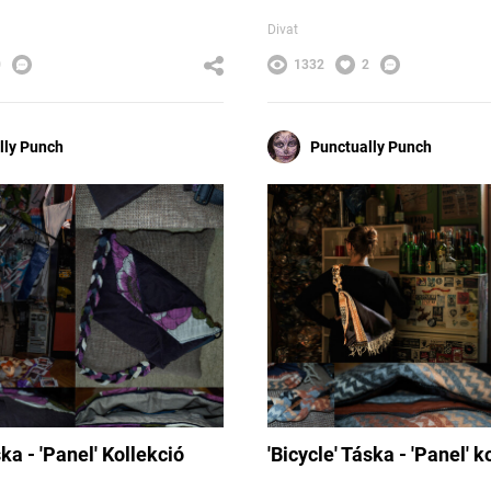
Divat
0
1332
2
lly Punch
Punctually Punch
ka - 'Panel' Kollekció
'Bicycle' Táska - 'Panel' k