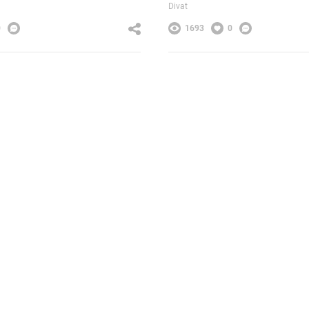
Divat
0
1693
0