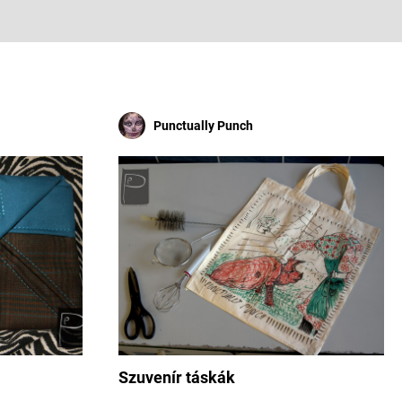
Punctually Punch
Szuvenír táskák