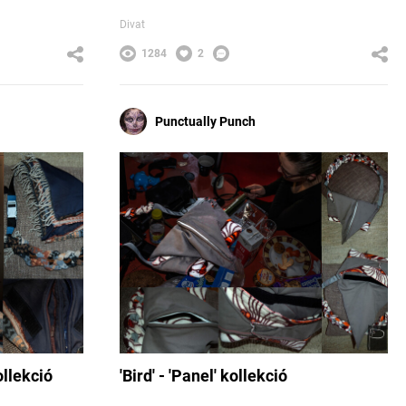
Divat
1284
2
Punctually Punch
ollekció
'Bird' - 'Panel' kollekció