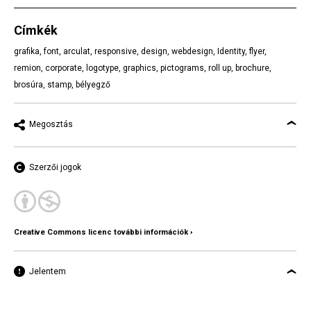
Címkék
grafika
,
font
,
arculat
,
responsive
,
design
,
webdesign
,
Identity
,
flyer
,
remion
,
corporate
,
logotype
,
graphics
,
pictograms
,
roll up
,
brochure
,
brosúra
,
stamp
,
bélyegző
Megosztás
Szerzői jogok
Creative Commons licenc további információk ›
Jelentem