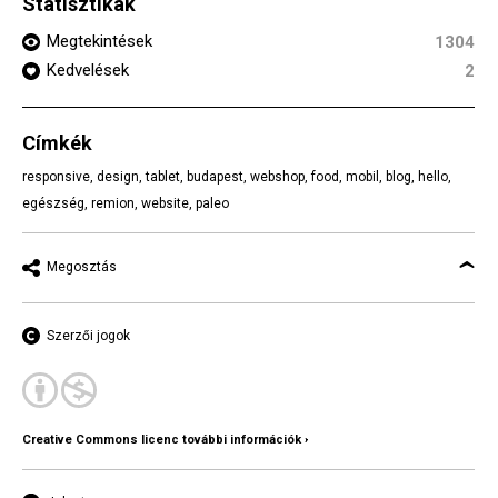
Statisztikák
Megtekintések
1304
Kedvelések
2
Címkék
responsive
,
design
,
tablet
,
budapest
,
webshop
,
food
,
mobil
,
blog
,
hello
,
egészség
,
remion
,
website
,
paleo
Megosztás
Szerzői jogok
Creative Commons licenc további információk ›