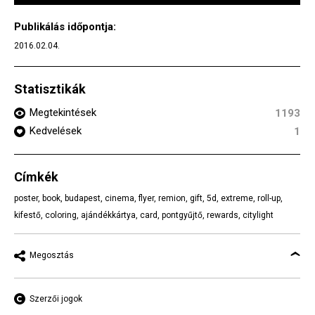
Publikálás időpontja:
2016.02.04.
Statisztikák
Megtekintések
1193
Kedvelések
1
Címkék
poster
,
book
,
budapest
,
cinema
,
flyer
,
remion
,
gift
,
5d
,
extreme
,
roll-up
,
kifestő
,
coloring
,
ajándékkártya
,
card
,
pontgyűjtő
,
rewards
,
citylight
Megosztás
Szerzői jogok