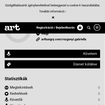
Szolgáltatásaink igénybevételével beleegyezel a cookie-k használatába.
További információ ›
Rozgonyi Gabriella
mindenevő
Regisztráció / Bejelentkezés
Magy
arthungry.com/rozgonyi.gabriella
Követem
Üzenet küldése
Statisztikák
Megtekintések
0
Kedvelések
0
Követők
0