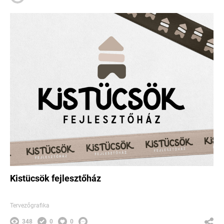
Kistücsök fejlesztőház
Tervezőgrafika
348
0
0