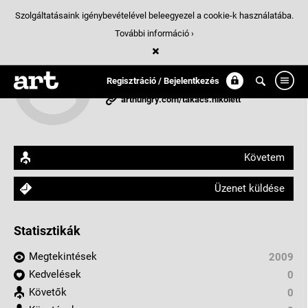
Szolgáltatásaink igénybevételével beleegyezel a cookie-k használatába.
További információ ›
FutureManagement
Regisztráció / Bejelentkezés
Debrecen
arthungry.com/takacs.nikolett
Követem
Üzenet küldése
Statisztikák
Megtekintések
2009
Kedvelések
0
Követők
0