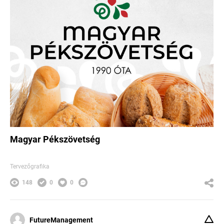
Magyar Pékszövetség
Tervezőgrafika
148
0
0
FutureManagement