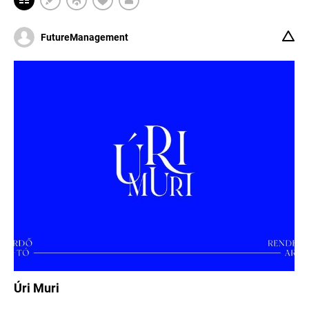
FutureManagement
Úri Muri