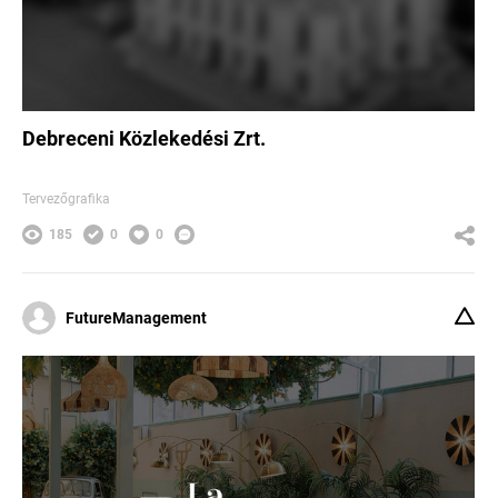
Debreceni Közlekedési Zrt.
Tervezőgrafika
185
0
0
FutureManagement