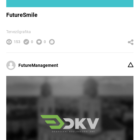
FutureSmile
Tervezőgrafika
153
0
0
FutureManagement