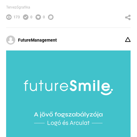
Tervezőgrafika
173
0
0
FutureManagement