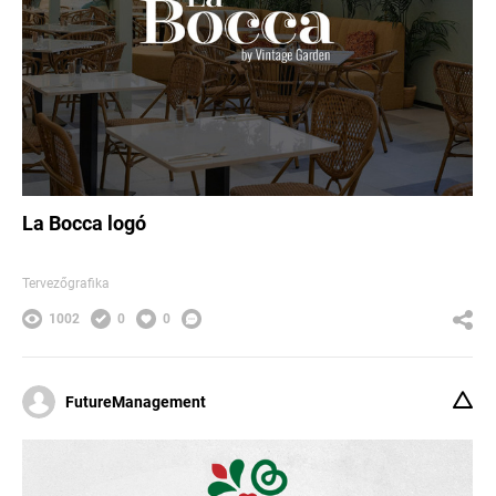
La Bocca logó
Tervezőgrafika
1002
0
0
FutureManagement