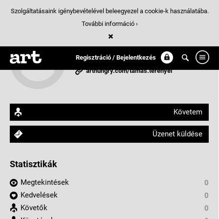
Szolgáltatásaink igénybevételével beleegyezel a cookie-k használatába.
További információ ›
Tamas Terenyei
Regisztráció / Bejelentkezés
Budapest, Magyarorszag
arthungry.com/tamas.terenyei
Követem
Üzenet küldése
Statisztikák
Megtekintések
0
Kedvelések
0
Követők
0