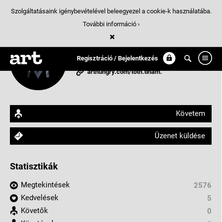
Szolgáltatásaink igénybevételével beleegyezel a cookie-k használatába.
További információ ›
Tina M. Tóth
Regisztráció / Bejelentkezés
Budapest, Magyarország
arthungry.com/toth.tinam.
Követem
Üzenet küldése
Statisztikák
Megtekintések
2576
Kedvelések
5
Követők
0