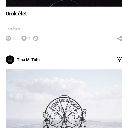
Örök élet
Festészet
695
2
Tina M. Tóth