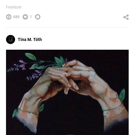
Festészet
680
1
Tina M. Tóth