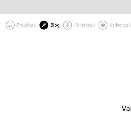
Projektek
Blog
Követések
Kedvencek
Va