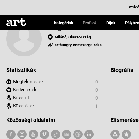
Szolgá
Kategóriák
Profilok
Díjak
Pályáza
Varga Réka
Milánó, Olaszország
arthungry.com/varga.reka
Statisztikák
Biográfia
Megtekintések
0
Kedvelések
0
Követők
0
Követések
1
Közösségi oldalaim
Elismerése