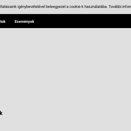
ltatásaink igénybevételével beleegyezel a cookie-k használatába.
További infor
tok
Események
k