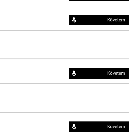
Követem
Követem
Követem