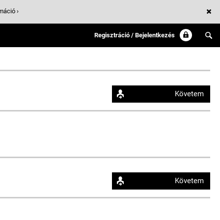
máció ›
Regisztráció / Bejelentkezés
Követem
Követem