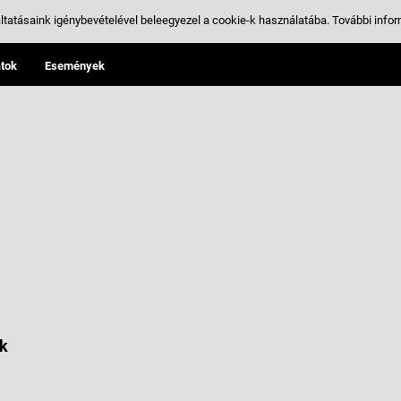
ltatásaink igénybevételével beleegyezel a cookie-k használatába.
További infor
tok
Események
k