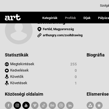
Szolgá
Kategóriák
Profilok
Díjak
Pályáza
zsoltdrawing
Fertőd, Magyarország
arthungry.com/zsoltdrawing
Statisztikák
Biográfia
Megtekintések
255
Kedvelések
0
Követők
0
Követések
1
Közösségi oldalaim
Elismerése