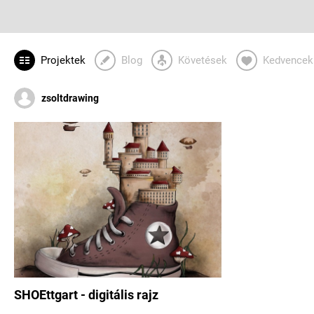
Projektek
Blog
Követések
Kedvencek
zsoltdrawing
SHOEttgart - digitális rajz